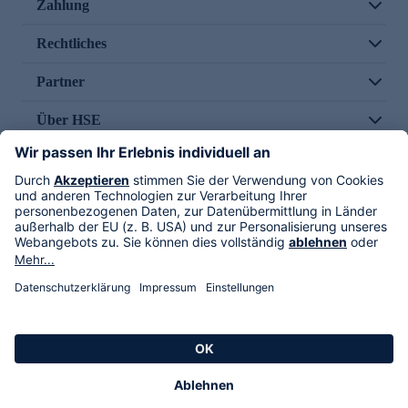
Zahlung
Rechtliches
Partner
Über HSE
Im TV
HSE International
Versand durch
Folge uns
AGB
Datenschutz
Impressum
Alle Rechte vorbehalten. Alle Preise inkl. gesetzlicher MwSt., zzgl. Versandkosten.