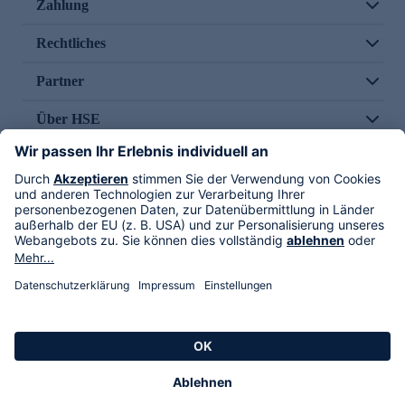
Zahlung
Rechtliches
Partner
Über HSE
Im TV
HSE International
Versand durch
Folge uns
AGB
Datenschutz
Impressum
Alle Rechte vorbehalten. Alle Preise inkl. gesetzlicher MwSt., zzgl. Versandkosten.