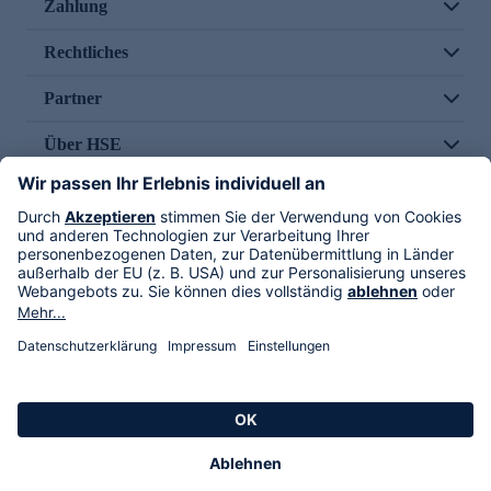
Zahlung
Rechtliches
Partner
Über HSE
Im TV
HSE International
Versand durch
Folge uns
AGB
Datenschutz
Impressum
Alle Rechte vorbehalten. Alle Preise inkl. gesetzlicher MwSt., zzgl. Versandkosten.