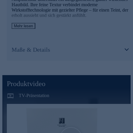
online entdecken.
Hautbild. Ihre feine Textur verbindet moderne
Wirkstofftechnologie mit gezielter Pflege – für einen Teint, der
erholt aussieht und sich gestärkt anfühlt.
Mehr lesen
Die Hauptwirkstoffe in der Übersicht
NOVORETIN™
Unterstützt die Hauterneuerung und trägt zu einem
Maße & Details
ebenmäßigeren Erscheinungsbild bei.
MatriGold®
Stärkt die Hautstruktur und kann die Kollagenproduktion
anregen.
MicroSilver BG™
Produktvideo
Wirkt antibakteriell und beruhigend auf der Hautoberfläche.
TV-Präsentation
MVP Platinum MatrixEM
Helfen, Kollagen aufzubauen und können so zu festerer,
dichterer Haut beitragen.
Ausstrahlung beginnt mit der richtigen Pflege – jetzt online
entdecken.