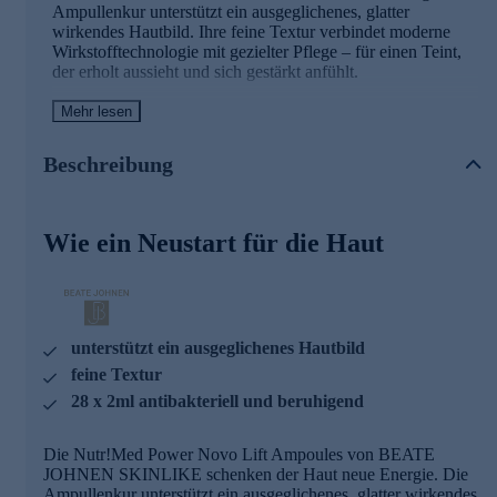
Ampullenkur unterstützt ein ausgeglichenes, glatter
wirkendes Hautbild. Ihre feine Textur verbindet moderne
Wirkstofftechnologie mit gezielter Pflege – für einen Teint,
der erholt aussieht und sich gestärkt anfühlt.
Mehr lesen
Die Hauptwirkstoffe in der Übersicht
NOVORETIN™
Beschreibung
Unterstützt die Hauterneuerung und trägt zu einem
ebenmäßigeren Erscheinungsbild bei.
Wie ein Neustart für die Haut
MatriGold®
Stärkt die Hautstruktur und kann die Kollagenproduktion
anregen.
MicroSilver BG™
Wirkt antibakteriell und beruhigend auf der Hautoberfläche.
unterstützt ein ausgeglichenes Hautbild
MVP Platinum MatrixEM
feine Textur
Helfen, Kollagen aufzubauen und können so zu festerer,
28 x 2ml antibakteriell und beruhigend
dichterer Haut beitragen.
Die Nutr!Med Power Novo Lift Ampoules von BEATE
JOHNEN SKINLIKE schenken der Haut neue Energie. Die
Ausstrahlung beginnt mit der richtigen Pflege – jetzt
Ampullenkur unterstützt ein ausgeglichenes, glatter wirkendes