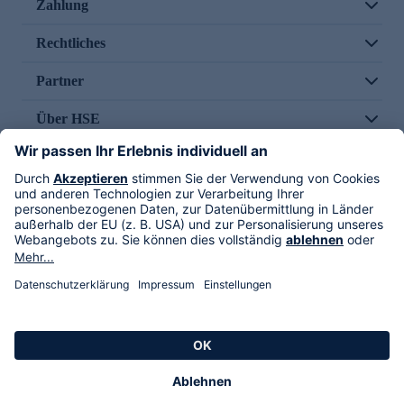
Zahlung
Rechtliches
Partner
Über HSE
Im TV
HSE International
Versand durch
Folge uns
AGB
Datenschutz
Impressum
Alle Rechte vorbehalten. Alle Preise inkl. gesetzlicher MwSt., zzgl. Versandkosten.