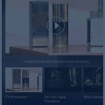
Hocheffektiver Feuchtigkeitsschutz
Verbessert sichtbar das Mikrorelief der Haut
Sichtbare Verbesserung des Hautbildes und der
Hautstruktur
Golden Arnika
Play
Gewonnen aus der mexikanischen Arnika
Hat besonders beruhigende und ausbalancierende
Eigenschaften
Verbessert die Hautfeuchtigkeit und verringert die
Durchlässigkeit der Haut
Kann Makel wie Rötungen und Pigmentflecken sichtbar
mildern
Genannte Preise und Aktionen können abweichen
Verbessert die Leuchtkraft und Reflektionsfähigkeit der
Haut
Für einen perfekten Teint und glatte Haut mit Leuchtkraft
- jetzt bequem online bestellen.
TV-Präsentation
Ihre Anti-Aging
Black Diamond
Foundation