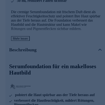
50 ml, reduziert Falten sichtbar
Die cremige Serumfoundation mit frischem Duft dient als
effektiver Feuchtigkeitsschutz und polstert Ihre Haut spürbar
aus der Tiefe heraus auf. Die Foundation verbessert das
Hautbild und die Hautstruktur und kann Makel wie
Rötungen und Pigmentflecken sichtbar mildern.
Die Wirkstoffe in der Serumfoundation und
Mehr lesen
ihre Effekte
Beschreibung
Black Diamond Komplex
Optimiert sichtbar das Erscheinungsbild von Falten
Verbessert optisch die Hautausstrahlung
Serumfoundation für ein makelloses
Verfeinert das Hautbild merklich und schenkt der Haut
Hautbild
Geschmeidigkeit
Marine Filling Spheres
Kollagen-Mikrosphären penetrieren im dehydrierten Zustand
in die Haut und quellen in Anwesenheit der Hautfeuchtigkeit
polstert die Haut spürbar aus der Tiefe heraus auf
auf.
verbessert die Hautfeuchtigkeit, mildert Rötungen,
Pigmentflecken