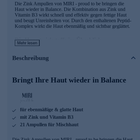
Die Zink Ampullen von MIRI - proud to be bringen die
Haut wieder in Balance. Die Kombination aus Zink und
Vitamin B3 wirkt schnell und effektiv gegen fettige Haut
und beugt Unreinheiten vor. Durch den enthaltenen Peptid-
Komplex wirkt die Haut ebenmäßig und sichtbar geglättet.
Die Hauptwirkstoffe im Überblick
Mehr lesen
Niacinamid
Zink-PCA
Beschreibung
Diamant-Peptid-Komplex
Feuchtigkeitskomplex mit x-linked Hyaluronsäure
Rotalgenextrakt
Bringt Ihre Haut wieder in Balance
Sehen Sie so jung aus, wie Sie sich fühlen
MIRI ist eine kraftvolle Anti-Aging-Pflege, die Sie dazu
ermutigen möchte, Ihr jung gebliebenes, gefühltes Alter
für ebenmäßige & glatte Haut
selbstbewusst nach außen zu zeigen und – altersunabhängig
– proaktiv das Optimum aus sich herauszuholen.
mit Zink und Vitamin B3
21 Ampullen für Mischhaut
Die Kosmetik steht für ein positives Lebensgefühl und
verpflichtet sich dank höchstmöglicher
Wirkstoffkonzentration der von Miriam Deforth persönlich
Die Zink Ampullen von MIRI - proud to be bringen die Haut