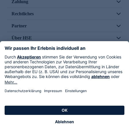
Zahlung
Rechtliches
Partner
Über HSE
Im TV
HSE International
Versand durch
Folge uns
AGB
Datenschutz
Impressum
Alle Rechte vorbehalten. Alle Preise inkl. gesetzlicher MwSt., zzgl. Versandkosten.