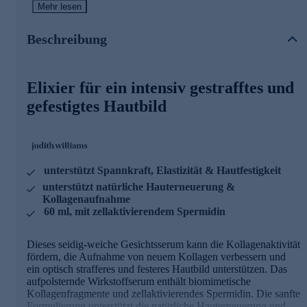
unterstützt die natürliche Hauterneuerung und die
Mehr lesen
Kollagenaufnahme. Zudem sorgt das stärkende Serum für
feste Haut voller Spannkraft und Elastizität.
Beschreibung
Die Hauptinhaltsstoffe und ihre Wirkweisen
SPERMIDINE
= 2-in-1 Komplex aus veganen Kollagen-
Elixier für ein intensiv gestrafftes und
Aminosäuren und Spermidin
gefestigtes Hautbild
Spermidin unterstützt den "Selbstreinigungspozess" der
Zellen -> nicht benötigte Zellbestandteile werden
abgebaut und anderwertig verwertet
Kann die Restrukturierung und Nährung der Hautmatrix
von innen fördern
unterstützt Spannkraft, Elastizität & Hautfestigkeit
Hilft, die Haut mit wichtigen Nährstoffen zu versorgen
unterstützt natürliche Hauterneuerung &
und kann den Feuchtigkeitsgehalt erhöhen
Kollagenaufnahme
Kann sich positiv auf die Steigerung der zellulären
60 ml, mit zellaktivierendem Spermidin
Energie auswirken und somit die Erneuerung von
hauteigenem Kollagen fördern
Dieses seidig-weiche Gesichtsserum kann die Kollagenaktivität
COL-FRAG REMASTERED®
fördern, die Aufnahme von neuem Kollagen verbessern und
ein optisch strafferes und festeres Hautbild unterstützen. Das
100 % pflanzenbasiertes Kollagenfragment
aufpolsternde Wirkstoffserum enthält biomimetische
Dem natürlichen Kollagen Typ I der Haut
Kollagenfragmente und zellaktivierendes Spermidin. Die sanfte
nachempfunden = biomimetischer Wirkstoff
Formulierung unterstützt die natürliche Hauterneuerung und