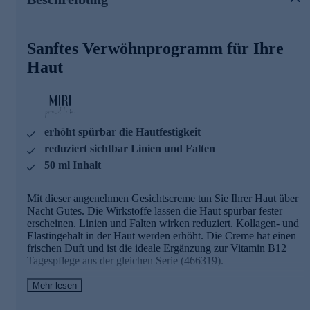
Dermcom
: aus der Krokuszwiebel gewonnen, stimuliert
die Kommunikation zwischen den Hautzellen - für eine
optische Verjüngung
Sanftes Verwöhnprogramm für Ihre
Glycerin
wirkt feuchtigkeitsspendend
Hyaluronsäure
sorgt für einen optisch hautstraffenden,
Haut
glättenden Effekt
Sheabutter
spendet tiefenwirksam und lang anhaltend
Feuchtigkeit und macht die Haut geschmeidig
Vitamin
E
ist ein wichtiges Zellschutzvitamin
Squalan
schützt vor Feuchtigkeitsverlust und sorgt für
erhöht spürbar die Hautfestigkeit
ein angenehmes Hautgefühl
Vitamin B12
erhöht die Spannkraft der Haut
reduziert sichtbar Linien und Falten
Synchrolife
erhöht die Leuchtkraft der Haut und
50 ml Inhalt
verfeinert das Mikrorelief
Bestellen Sie die wirkstoffreiche Nachtcreme ganz
Mit dieser angenehmen Gesichtscreme tun Sie Ihrer Haut über
einfach online.
Nacht Gutes. Die Wirkstoffe lassen die Haut spürbar fester
erscheinen. Linien und Falten wirken reduziert. Kollagen- und
Elastingehalt in der Haut werden erhöht. Die Creme hat einen
frischen Duft und ist die ideale Ergänzung zur Vitamin B12
Tagespflege aus der gleichen Serie (466319).
Mehr lesen
Die Inhaltsstoffe und ihre Wirkweise