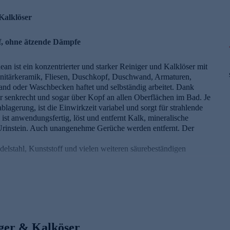
Kalklöser
f, ohne ätzende Dämpfe
an ist ein konzentrierter und starker Reiniger und Kalklöser mit
anitärkeramik, Fliesen, Duschkopf, Duschwand, Armaturen,
d oder Waschbecken haftet und selbständig arbeitet. Dank
 er senkrecht und sogar über Kopf an allen Oberflächen im Bad. Je
agerung, ist die Einwirkzeit variabel und sorgt für strahlende
ist anwendungsfertig, löst und entfernt Kalk, mineralische
Urinstein. Auch unangenehme Gerüche werden entfernt. Der
elstahl, Kunststoff und vielen weiteren säurebeständigen
lbsthaftend
niger / Kalklöser
iger & Kalköser