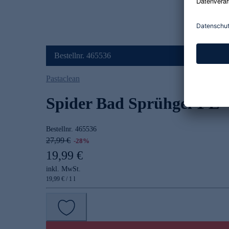
Bestellnr. 465536
Pastaclean
Spider Bad Sprühgel 1 L
Bestellnr.
465536
27,99 €
-28%
19,99 €
inkl. MwSt.
19,99 € / 1 l