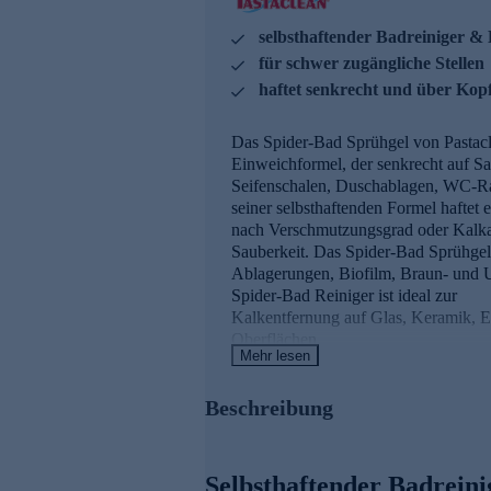
selbsthaftender Badreiniger & 
für schwer zugängliche Stellen
haftet senkrecht und über Kop
Das Spider-Bad Sprühgel von Pastacle
Einweichformel, der senkrecht auf S
Seifenschalen, Duschablagen, WC-Ran
seiner selbsthaftenden Formel haftet
nach Verschmutzungsgrad oder Kalkabl
Sauberkeit. Das Spider-Bad Sprühgel 
Ablagerungen, Biofilm, Braun- und 
Spider-Bad Reiniger ist ideal zur
Kalkentfernung auf Glas, Keramik, Ed
Oberflächen.
Mehr lesen
Die Infos in der Übersicht
Beschreibung
Sprühgel - anwendungsfertig - se
Konzentrierter und starker Badrei
Mit Frischeduft
Selbsthaftender Badrein