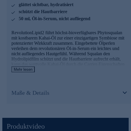
glättet sichtbar, hydratisiert
- Reduziert des transepidermalen Wasserverlust
- Für ein besonders geschmeidiges und seidiges Hautgefühl
schützt die Hautbarriere
- Wirkt Trockenheitsfältchen entgegen
50 ml, Öl-in-Serum, nicht aufliegend
Kahai Oil
RevolutionLipid2 führt höchst-bioverfügbares Phytosqualan
- Seltenes Öl aus den Nüssen des majestätischen
mit kostbarem Kahai-Öl zur einer einzigartigen Symbiose mit
Amazonasbaums „Cacay“
potenzierter Wirkkraft zusammen. Eingebettete Ölperlen
- Aufrechterhaltung der Hautfunktion
verleihen dem revolutionären Öl-in-Serum ein leichtes und
- Stimuliert die Zellregeneration- und Neubildung
nicht aufliegendes Hautgefühl. Während Squalan den
- Verbessert Elastizität und Festigkeit der Haut
Hydrolipidfilm schützt und die Hautbarriere aufrecht erhält,
- Stellt die Leuchtkraft der Haut von innen nach außen
kann das wertvolle Kahai-Öl durch die Carrier-Eigenschaften
wieder her
des Squalans die tieferen Hautschichten passieren und
Mehr lesen
sämtliche Hautfunktionen stärken und aufbauen. Durch die
Nutzen Sie die Gelegenheit und bestellen Sie jetzt
feuchtigkeitsspendende und regenerierende Wirkung wird die
bequem online.
Hautbarriere gestärkt, die Hautstruktur aufgebaut und sichtbar
geglättet.
Maße & Details
Die Inhaltsstoffe und ihre Wirkweisen
Squalan
- 100% reines natürliches Squala
Produktvideo
- Schützt den Hydro-Lipid-Film der Haut