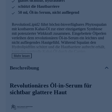
glättet sichtbar, hydratisiert
schützt die Hautbarriere
50 ml, Öl-in-Serum, nicht aufliegend
RevolutionLipid2 führt höchst-bioverfügbares Phytosqualan
mit kostbarem Kahai-Öl zur einer einzigartigen Symbiose
mit potenzierter Wirkkraft zusammen. Eingebettete Ölperlen
verleihen dem revolutionären Öl-in-Serum ein leichtes und
nicht aufliegendes Hautgefühl. Während Squalan den
Hydrolipidfilm schützt und die Hautbarriere aufrecht erhält,
kann das wertvolle Kahai-Öl durch die Carrier-
Eigenschaften des Squalans die tieferen Hautschichten
Mehr lesen
passieren und sämtliche Hautfunktionen stärken und
aufbauen. Durch die feuchtigkeitsspendende und
Beschreibung
regenerierende Wirkung wird die Hautbarriere gestärkt, die
Hautstruktur aufgebaut und sichtbar geglättet.
Revolutionäres Öl-in-Serum für
Die Inhaltsstoffe und ihre Wirkweisen
sichtbar glattere Haut
Squalan
- 100% reines natürliches Squala
- Schützt den Hydro-Lipid-Film der Haut
- Stärkt die Hautbarriere