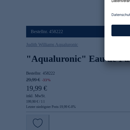
Bestellnr. 458222
Judith Williams Aqualuronic
"Aqualuronic" Eau de P
Bestellnr.
458222
29,99 €
-33%
19,99 €
inkl. MwSt.
199,90 € / 1 l
Letzter niedrigster Preis:
19,99 €
-
0
%