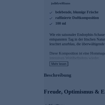
belebende, blumige Frische
raffinierte Duftkomposition
100 ml
Wie ein saisonaler Endorphin-Schauer
entspannten Tag in der frischen Natu
leuchtet azurblau, die überwältigend
Diese Komposition ist eine Hommage 
intensiven Wohlbefindens wieder.
Mehr lesen
Die Duftpyramide
Beschreibung
- Eröffnung durch die spritzig-fruch
- Die blumige Frische von Pfingstros
einem Paradies für die Sinne.
Freude, Optimismus & E
- Zedernholz und die sanften Nuance
klaren See erinnert.