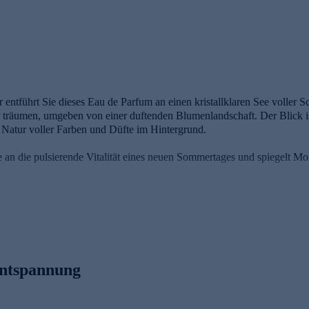
 entführt Sie dieses Eau de Parfum an einen kristallklaren See voller 
r träumen, umgeben von einer duftenden Blumenlandschaft. Der Blick is
e Natur voller Farben und Düfte im Hintergrund.
an die pulsierende Vitalität eines neuen Sommertages und spiegelt 
tige Kopfnote aus Apfelblüte, Kumquat und Birne.
e, Magnolie und Freesie repräsentiert den belebenden Charakter dieser 
ntspannung
n des Heliotrops verleihen dieser einzigartigen Komposition Raffines