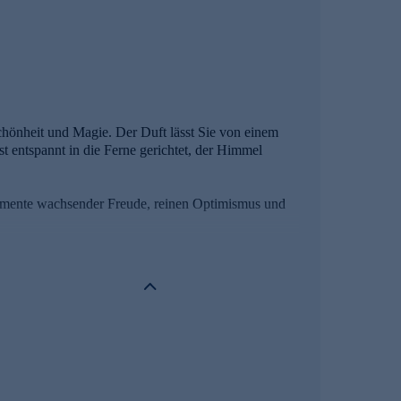
Schönheit und Magie. Der Duft lässt Sie von einem
t entspannt in die Ferne gerichtet, der Himmel
Momente wachsender Freude, reinen Optimismus und
Duftkreation und verschmilzt in der Herznote zu
se, die an das Schimmern der Morgensonne auf einem