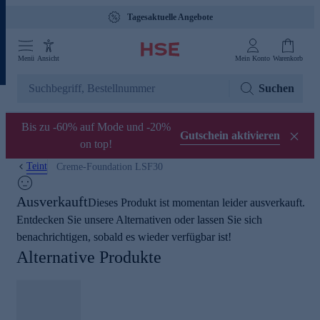
Tagesaktuelle Angebote
Menü
Ansicht
Mein Konto
Warenkorb
Suchen
Bis zu -60% auf Mode und -20%
Gutschein aktivieren
on top!
Teint
Creme-Foundation LSF30
Ausverkauft
Dieses Produkt ist momentan leider ausverkauft.
Entdecken Sie unsere Alternativen oder lassen Sie sich
benachrichtigen, sobald es wieder verfügbar ist!
Alternative Produkte