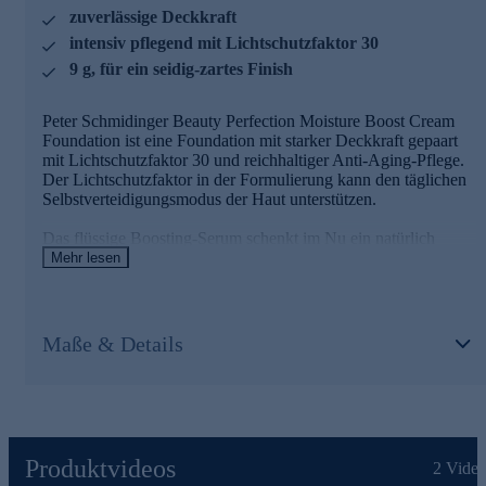
zuverlässige Deckkraft
Foundation jetzt online für Ihre tägliche Beauty-Routine
intensiv pflegend mit Lichtschutzfaktor 30
bestellen!
9 g, für ein seidig-zartes Finish
Peter Schmidinger Beauty Perfection Moisture Boost Cream
Foundation ist eine Foundation mit starker Deckkraft gepaart
mit Lichtschutzfaktor 30 und reichhaltiger Anti-Aging-Pflege.
Der Lichtschutzfaktor in der Formulierung kann den täglichen
Selbstverteidigungsmodus der Haut unterstützen.
Das flüssige Boosting-Serum schenkt im Nu ein natürlich
seidig-zartes Finish mit attraktiver Leuchtkraft. Die Sichtbarkeit
Mehr lesen
von Poren kann reduziert werden und unerwünschter
Hautglanz wird optisch gemindert. Mit dem integrierten
Schwämmchen zum Auftragen nehmen Sie stets die richtige
Dosis der Foundation für Ihr Make-up auf.
Maße & Details
Hauptwirkstoff Jambupflanzenextrakt
Gatuline In-Tense MB ist ein innovativer Wirkstoff, der aus der
subtropischen Jambúpflanze (Spilanthes Acmella) stammt.
Jambú wirkt der Faltenbildung der Haut aktiv entgegen und
Produktvideos
2
Video
kann Mimikfältchen im Stirn- und Mundbereich sowie