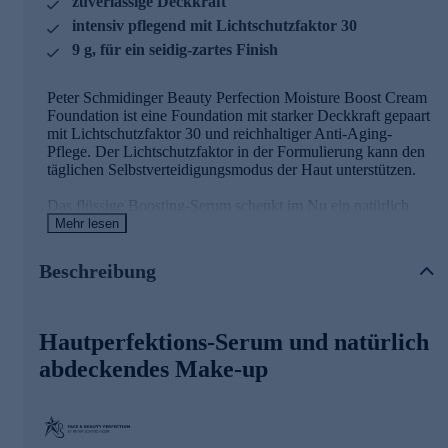
zuverlässige Deckkraft
intensiv pflegend mit Lichtschutzfaktor 30
9 g, für ein seidig-zartes Finish
Peter Schmidinger Beauty Perfection Moisture Boost Cream
Foundation ist eine Foundation mit starker Deckkraft gepaart
mit Lichtschutzfaktor 30 und reichhaltiger Anti-Aging-
Pflege. Der Lichtschutzfaktor in der Formulierung kann den
täglichen Selbstverteidigungsmodus der Haut unterstützen.
Das flüssige Boosting-Serum schenkt im Nu ein natürlich
seidig-zartes Finish mit attraktiver Leuchtkraft. Die
Mehr lesen
Sichtbarkeit von Poren kann reduziert werden und
unerwünschter Hautglanz wird optisch gemindert. Mit dem
Beschreibung
integrierten Schwämmchen zum Auftragen nehmen Sie stets
die richtige Dosis der Foundation für Ihr Make-up auf.
Hautperfektions-Serum und natürlich
Hauptwirkstoff Jambupflanzenextrakt
abdeckendes Make-up
Gatuline In-Tense MB ist ein innovativer Wirkstoff, der aus
der subtropischen Jambúpflanze (Spilanthes Acmella)
stammt. Jambú wirkt der Faltenbildung der Haut aktiv
entgegen und kann Mimikfältchen im Stirn- und
Mundbereich sowie Krähenfüße optisch mildern.