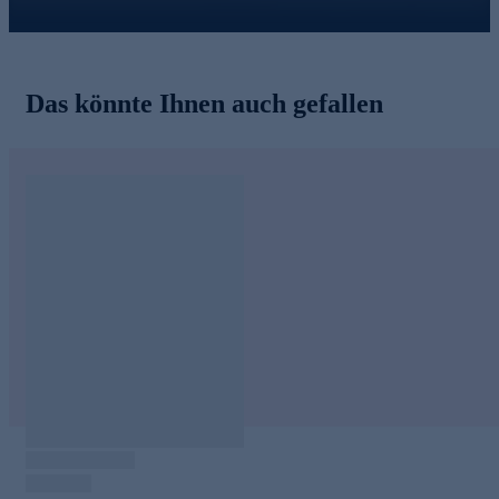
• Dreifacher Kollagen-Support
• Diamond Glow Formulierung
• Fördert ein strahlendes sowie glattes Hautbild
NATÜRLICHE ÖLE
Das könnte Ihnen auch gefallen
• Nachtkerzen-, Sonnenblumen- & Jojobaöl
• Reich an ungesättigten Fettsäuren & Vitaminen
• Verfeinern das Hautbild & verleihen einen seidigen Schimmer
Nutzen Sie die Gelegenheit und bestellen Sie schnell online!