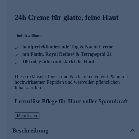
24h Creme für glatte, feine Haut
hautperfektionierende Tag & Nacht Creme
mit Platin, Royal Refine³ & Tetrapeptid-21
100 ml, glättet und stärkt die Haut
Diese exklusive Tages- und Nachtcreme vereint Platin mit
hochwirksamen Peptiden und wertvollen pflanzlichen
Inhaltsstoffen.
Luxuriöse Pflege für Haut voller Spannkraft
Die wirksame Formulierung glättet und stärkt die Haut und
Mehr lesen
sorgt zudem für ein verfeinertes, ebenmäßiges Hautbild.
Spüren Sie die Geschmeidigkeit luxuriös gepflegter Haut
und erleben Sie eine besondere Spannkraft sowie Perfektion
Beschreibung
nach jedem Auftragen.