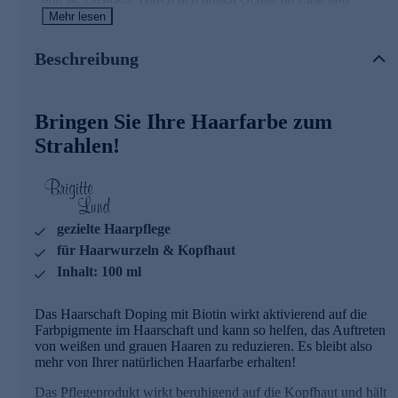
Biotin wirkt es stärkend auf die Haarstruktur. Außerdem hat
Mehr lesen
es eine stimulierende Wirkung auf die Haarfollikel-
Stammzellen. Deshalb ist es eine wichtige Ergänzung zu der
Beschreibung
gesamten Brigitte Lund Haarwurzel- und Haarfollikel-
Pflege.
Bestellen Sie jetzt online!
Bringen Sie Ihre Haarfarbe zum
Strahlen!
gezielte Haarpflege
für Haarwurzeln & Kopfhaut
Inhalt: 100 ml
Das Haarschaft Doping mit Biotin wirkt aktivierend auf die
Farbpigmente im Haarschaft und kann so helfen, das Auftreten
von weißen und grauen Haaren zu reduzieren. Es bleibt also
mehr von Ihrer natürlichen Haarfarbe erhalten!
Das Pflegeprodukt wirkt beruhigend auf die Kopfhaut und hält