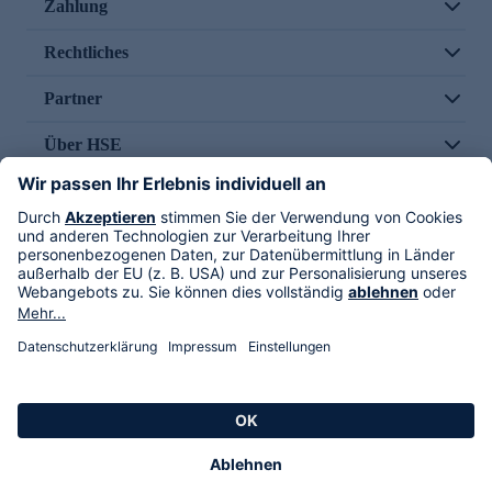
Zahlung
Rechtliches
Partner
Über HSE
Im TV
HSE International
Versand durch
Folge uns
AGB
Datenschutz
Impressum
Alle Rechte vorbehalten. Alle Preise inkl. gesetzlicher MwSt., zzgl. Versandkosten.