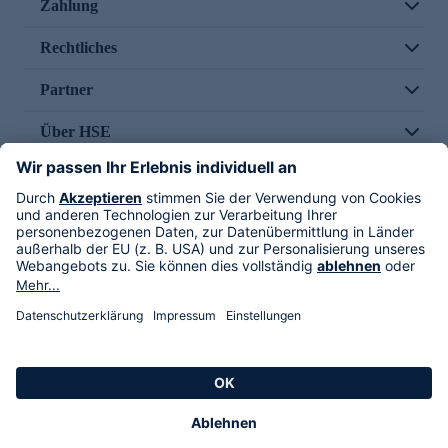
Zahlung
Rechtliches
Partner
Über HSE
Im TV
HSE International
Versand durch
Folge uns
AGB
Datenschutz
Impressum
Alle Rechte vorbehalten. Alle Preise inkl. gesetzlicher MwSt., zzgl. Versandkosten.