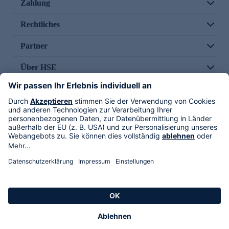
Zahlung
Rechtliches
Partner
Über HSE
Im TV
HSE International
Versand durch
Folge uns
AGB
Datenschutz
Impressum
Alle Rechte vorbehalten. Alle Preise inkl. gesetzlicher MwSt., zzgl. Versandkosten.