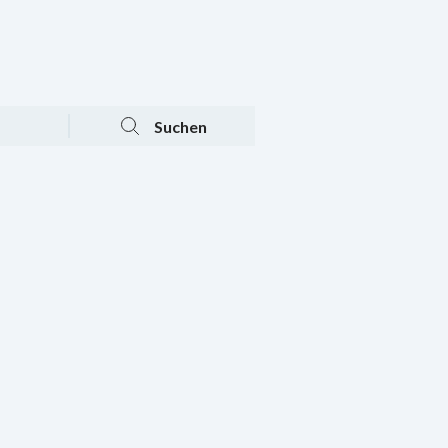
Tagesaktuelle Angebote
Mein Konto
Warenkorb
Suchen
n