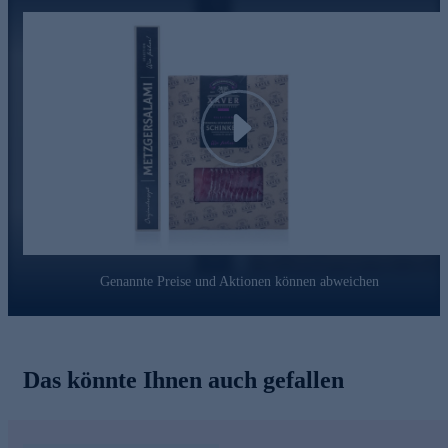
italienischen Ursprungs aus.
Die Reifezeit ist für den Geschmack die Qualität der Salami
wesentlich. Dies haben schon unsere Urgroßväter erkannt, in
den überlieferten Rezeptbüchern
niedergeschrieben und in der Herstellung zum obersten Gebot
gemacht.
Play
Bestellen Sie Salami und Schinken gleich bequem online -
da wird Ihnen das Wasser im Mund zusammenlaufen!
Genannte Preise und Aktionen können abweichen
Das könnte Ihnen auch gefallen