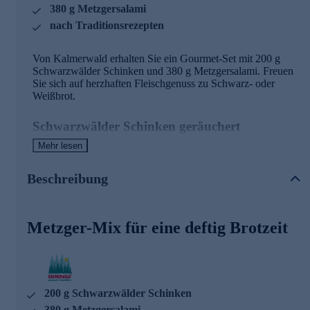
380 g Metzgersalami
nach Traditionsrezepten
Von Kalmerwald erhalten Sie ein Gourmet-Set mit 200 g
Schwarzwälder Schinken und 380 g Metzgersalami. Freuen
Sie sich auf herzhaften Fleischgenuss zu Schwarz- oder
Weißbrot.
Schwarzwälder Schinken geräuchert
Mehr lesen
Der original Schwarzwälder Schinken kann nach dem
Trocknen und Salzen mehrere Monate in unseren Räucher-
und Ruhekammern reifen. Hier sorgt die besondere
Beschreibung
Mischung aus Gewürzen und viel reiner Schwarzwaldluft
dafür, dass mit jedem Produkt ein echtes "Original" entsteht.
Metzger-Mix für eine deftig Brotzeit
Salami nach Traditionsrezept
Die Kalmerwald Metzgersalami wird "wie früher" aus bester
Rohware nach eigenen Rezepturen in echter
Hausmacherqualität hergestellt. Die Körnung und der
200 g Schwarzwälder Schinken
Salzgehalt, die raffinierte Würze und die Dauer der
Trocknung machen den feinen Unterschied, das
380 g Metzgersalami