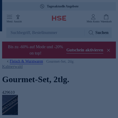
Tagesaktuelle Angebote
Menü
Ansicht
Mein Konto
Warenkorb
Suchen
Bis zu -60% auf Mode und -20%
Gutschein aktivieren
on top!
Fleisch & Wurstwaren
Gourmet-Set, 2tlg.
Kalmerwald
Gourmet-Set, 2tlg.
429610