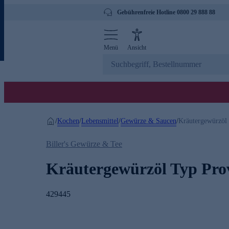
Gebührenfreie Hotline 0800 29 888 88
Menü
Ansicht
Kochen
Lebensmittel
Gewürze & Saucen
/
/
/
/
Kräutergewürzöl
Biller's Gewürze & Tee
Kräutergewürzöl Typ Pro
429445