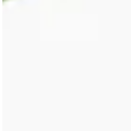
Aktueller Silberschmuck
Modern interpretierte Klassiker mit hochwertigen Edelsteinen.
Schmuck & Münzen
Halsketten & Colliers
/
Sogni d'oro
/
Sogni d'oro Silberzeit
/
Schmuck & Münzen
/
Halsketten & Colliers
Halsketten & Colliers
Anhänger & Broschen