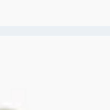
8
30 Tage kostenfreie Rücksendung
Gutschein aktiviere
Bis zu -60% auf Mode und -20% on top!