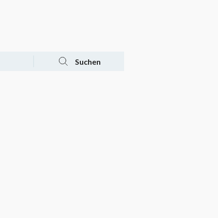
Tagesaktuelle Angebote
Mein Konto
Warenkorb
Suchen
n