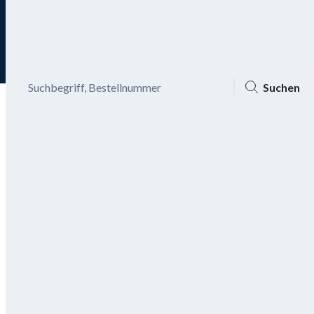
Tagesaktuelle Angebote
Menü
Ansicht
Mein Konto
Warenkorb
Suchen
Bis zu -60% auf Mode und -20%
Gutschein aktivieren
on top!