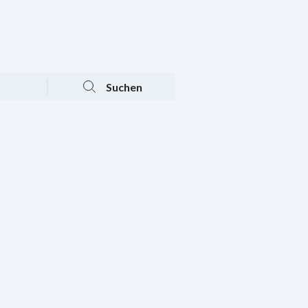
Tagesaktuelle Angebote
Mein Konto
Warenkorb
Suchen
n