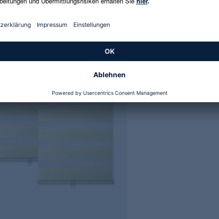
 €
29,99 €
€
-55%
59,99 €
-50%