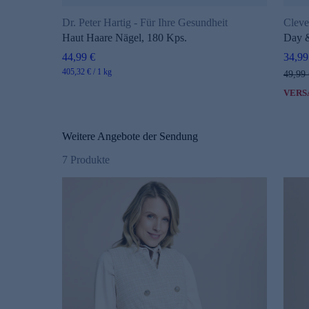
Dr. Peter Hartig - Für Ihre Gesundheit
Cleve
Haut Haare Nägel, 180 Kps.
Day &
44,99 €
34,99
405,32 € / 1 kg
49,99 
VERS
Weitere Angebote der Sendung
7
Produkte