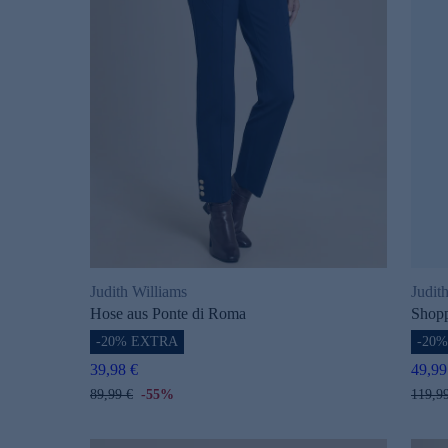
Judith Williams
Judit
Hose aus Ponte di Roma
Shopp
-20% EXTRA
-20
39,98 €
49,99
89,99 €
-55%
119,9