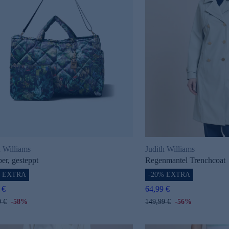
h Williams
Judith Williams
er, gesteppt
Regenmantel Trenchcoat
% EXTRA
-20% EXTRA
 €
64,99 €
9 €
-58%
149,99 €
-56%