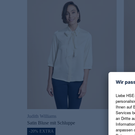
Judith Williams
Judit
Satin Bluse mit Schluppe
Denim
-20% EXTRA
-20