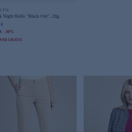
r Fix
 Night Rollo "Black Out", 2tlg.
 €
€
-30%
AND GRATIS