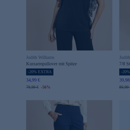
Judith Williams
Judit
Kurzarmpullover mit Spitze
7/8 S
-20% EXTRA
-20
34,99 €
39,98
79,99 €
-56%
89,99 