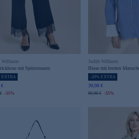
h Williams
Judith Williams
trickhose mit Spitzensaum
Bluse mit breiten Mansch
% EXTRA
-20% EXTRA
 €
39,98 €
€
-55%
89,99 €
-55%