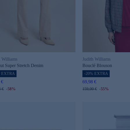
h Williams
Judith Williams
ut Super Stretch Denim
Bouclé Blouson
% EXTRA
-20% EXTRA
 €
69,98 €
8 €
-58%
159,00 €
-55%