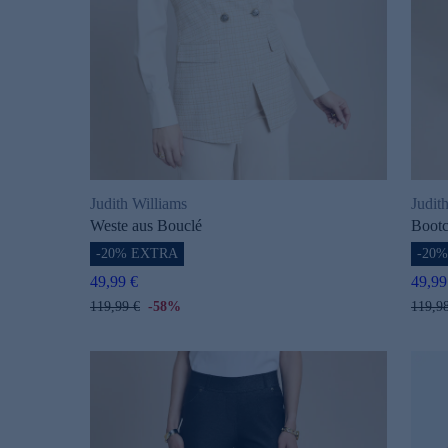
Judith Williams
Judit
Weste aus Bouclé
Bootc
-20% EXTRA
-20
49,99 €
49,99
119,99 €
-58%
119,9