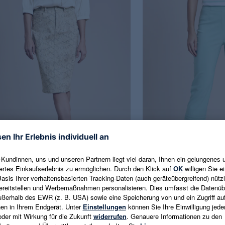
h Williams
Helena Vera
 Rock mit Snake Print
Schlupfhose 7/8 Länge
% EXTRA
-20% EXTRA