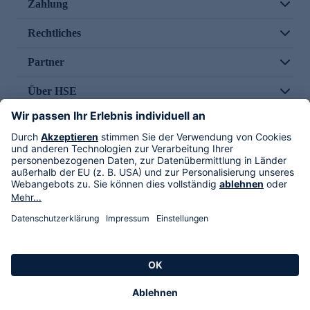
Zahlung
Rechtliches
Partner
Über HSE
Im TV
HSE International
Versand durch
Folge uns
AGB
Datenschutz
Impressum
Alle Rechte vorbehalten. Alle Preise inkl. gesetzlicher MwSt., zzgl. Versandkosten.