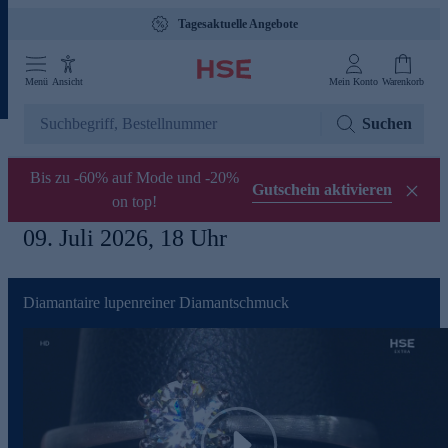
Tagesaktuelle Angebote
Menü
Ansicht
Mein Konto
Warenkorb
Suchen
Bis zu -60% auf Mode und -20%
Gutschein aktivieren
on top!
09. Juli 2026, 18 Uhr
Diamantaire lupenreiner Diamantschmuck