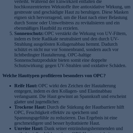
verleiht. Während der Einwirkzeit entfalten die
hochkonzentrierten Wirkstoffe ihre antioxidative Wirkung, um
gestresste und geschädigte Haut zu beruhigen. Diese Masken
eignen sich hervorragend, um die Haut nach einer Belastung
durch Sonne oder Umweltstress zu revitalisieren und ein
ebenmäßiges Hautbild zu erzielen.
Sonnenschutz:
OPC verstärkt die Wirkung von UV-Filtern,
indem es freie Radikale neutralisiert und den durch UV-
Strahlung ausgelösten Kollagenabbau hemmt. Dadurch
schützt es nicht nur vor Sonnenbrand, sondern auch vor
lichtbedingter Hautalterung. OPC-haltige
Sonnenschutzprodukte bieten somit eine doppelte
Schutzwirkung: gegen UV-Strahlen und oxidative Schäden.
Welche Hauttypen profitieren besonders von OPC?
Reife Haut:
OPC wirkt den Zeichen der Hautalterung
entgegen, indem es den Kollagen- und Elastinabbau
verlangsamt. Die Haut gewinnt an Spannkraft und erscheint
glatter und jugendlicher.
Trockene Haut:
Durch die Stärkung der Hautbarriere hilft
OPC, Feuchtigkeit effektiv zu speichern und
Spannungsgefühle zu reduzieren. Das Ergebnis ist eine
geschmeidigere und besser hydratisierte Haut.
Unreine Haut:
Dank seiner entzündungshemmenden und