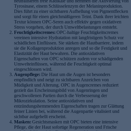
neutralisieren freie Radikale und hemmen die Aktivierung von
Tyrosinase, einem Schlüsselenzym der Melaninproduktion.
Dies führt zu einer sichtbaren Aufhellung von Pigmentflecken
und sorgt für einen gleichmäßigeren Teint. Dank ihrer leichten
Textur können OPC-Seren auch effektiv gegen oxidativen
Stress vorgehen, der durch Umweltbelastungen entsteht.
Feuchtigkeitscremes:
OPC-haltige Feuchtigkeitscremes
vereinen intensive Hydratation mit langfristigem Schutz vor
schädlichen Einflüssen. Sie stärken die Hautbarriere, indem
sie die Kollagenproduktion anregen und so die Festigkeit und
Elastizität der Haut bewahren. Die antioxidativen
Eigenschaften von OPC schützen zudem vor schädigenden
Umwelteinflüssen, während die Feuchtigkeit optimal
eingeschlossen wird.
Augenpflege:
Die Haut um die Augen ist besonders
empfindlich und neigt zu sichtbaren Anzeichen von
Müdigkeit und Alterung. OPC in Augencremes reduziert
gezielt das Erscheinungsbild von Augenringen und
geschwollenen Partien durch die Verbesserung der
Mikrozirkulation. Seine antioxidativen und
entzündungshemmenden Eigenschaften tragen zur Glättung
feiner Linien bei, während die Augenpartie vitalisiert und
sichtbar aufgehellt erscheint.
Masken:
Gesichtsmasken mit OPC bieten eine intensive
Pflege, die der Haut sofortige Regeneration und Frische