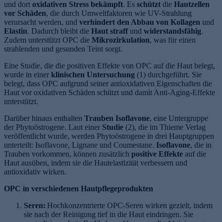
und dort
oxidativen Stress bekämpft
. Es
schützt
die
Hautzellen
vor Schäden
, die durch Umweltfaktoren wie UV-Strahlung
verursacht werden, und
verhindert den Abbau von Kollagen
und
Elastin
. Dadurch bleibt die
Haut straff
und
widerstandsfähig
.
Zudem unterstützt OPC die
Mikrozirkulation
, was für einen
strahlenden und gesunden Teint sorgt.
Eine Studie, die die positiven Effekte von OPC auf die Haut belegt,
wurde in einer
klinischen Untersuchung
(1) durchgeführt. Sie
belegt, dass OPC aufgrund seiner antioxidativen Eigenschaften die
Haut vor oxidativen Schäden schützt und damit Anti-Aging-Effekte
unterstützt.
Darüber hinaus enthalten
Trauben Isoflavone
, eine Untergruppe
der Phytoöstrogene. Laut einer
Studie
(2), die im Thieme Verlag
veröffentlicht wurde, werden Phytoöstrogene in drei Hauptgruppen
unterteilt: Isoflavone, Lignane und Coumestane.
Isoflavone
, die in
Trauben vorkommen, können zusätzlich
positive Effekte
auf die
Haut ausüben, indem sie die Hautelastizität verbessern und
antioxidativ wirken.
OPC in verschiedenen Hautpflegeprodukten
Seren:
Hochkonzentrierte OPC-Seren wirken gezielt, indem
sie nach der Reinigung tief in die Haut eindringen. Sie