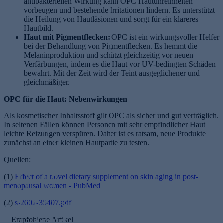
antibakteriellen Wirkung kann OPC Hautunreinheiten
vorbeugen und bestehende Irritationen lindern. Es unterstützt
die Heilung von Hautläsionen und sorgt für ein klareres
Hautbild.
Haut mit Pigmentflecken:
OPC ist ein wirkungsvoller Helfer
bei der Behandlung von Pigmentflecken. Es hemmt die
Melaninproduktion und schützt gleichzeitig vor neuen
Verfärbungen, indem es die Haut vor UV-bedingten Schäden
bewahrt. Mit der Zeit wird der Teint ausgeglichener und
gleichmäßiger.
OPC für die Haut: Nebenwirkungen
Als kosmetischer Inhaltsstoff gilt OPC als sicher und gut verträglich.
S
In seltenen Fällen können Personen mit sehr empfindlicher Haut
L
c
leichte Reizungen verspüren. Daher ist es ratsam, neue Produkte
o
h
zunächst an einer kleinen Hautpartie zu testen.
n
ö
g
n
Quellen:
A
e
e
B
p
v
H
(1)
Effect of a novel dietary supplement on skin aging in post-
e
ri
it
a
menopausal women - PubMed
W
r
k
y
u
ec
(2)
s-2002-35407.pdf
n
o
B
E
t
hs
st
s
et
r
v
Empfohlene Artikel
el
ei
e
a
n
o