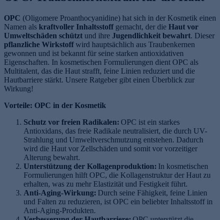
OPC
(Oligomere Proanthocyanidine) hat sich in der Kosmetik einen
Namen als
kraftvoller Inhaltsstoff
gemacht, der die
Haut vor
Umweltschäden schützt
und ihre
Jugendlichkeit bewahrt
. Dieser
pflanzliche Wirkstoff
wird hauptsächlich aus Traubenkernen
gewonnen und ist bekannt für seine starken antioxidativen
Eigenschaften. In kosmetischen Formulierungen dient OPC als
Multitalent, das die Haut strafft, feine Linien reduziert und die
Hautbarriere stärkt. Unsere Ratgeber gibt einen Überblick zur
Wirkung!
Vorteile: OPC in der Kosmetik
Schutz vor freien Radikalen:
OPC ist ein starkes
Antioxidans, das freie Radikale neutralisiert, die durch UV-
Strahlung und Umweltverschmutzung entstehen. Dadurch
wird die Haut vor Zellschäden und somit vor vorzeitiger
Alterung bewahrt.
Unterstützung der Kollagenproduktion:
In kosmetischen
Formulierungen hilft OPC, die Kollagenstruktur der Haut zu
erhalten, was zu mehr Elastizität und Festigkeit führt.
Anti-Aging-Wirkung:
Durch seine Fähigkeit, feine Linien
und Falten zu reduzieren, ist OPC ein beliebter Inhaltsstoff in
Anti-Aging-Produkten.
Verbesserung der Hautbarriere:
OPC unterstützt die