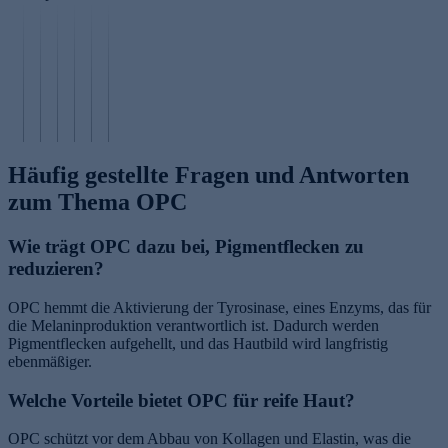
d
n
n
G
ä
n
us
s
k
l
h
i
c
ä
e
u
r
n
h
u
r
c
u
n
e
r
n
a
n
e
n
e
öl
n
g
n
Häufig gestellte Fragen und Antworten
zum Thema OPC
Wie trägt OPC dazu bei, Pigmentflecken zu
reduzieren?
OPC hemmt die Aktivierung der Tyrosinase, eines Enzyms, das für
die Melaninproduktion verantwortlich ist. Dadurch werden
Pigmentflecken aufgehellt, und das Hautbild wird langfristig
ebenmäßiger.
Welche Vorteile bietet OPC für reife Haut?
OPC schützt vor dem Abbau von Kollagen und Elastin, was die