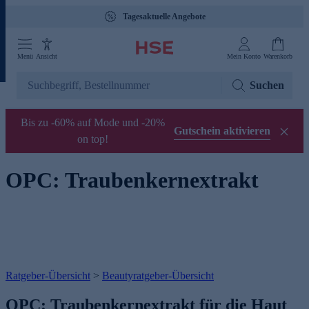
Tagesaktuelle Angebote
Menü
Ansicht
Mein Konto
Warenkorb
Suchen
Bis zu -60% auf Mode und -20%
Gutschein aktivieren
on top!
OPC: Traubenkernextrakt
Ratgeber-Übersicht
>
Beautyratgeber-Übersicht
OPC: Traubenkernextrakt für die Haut