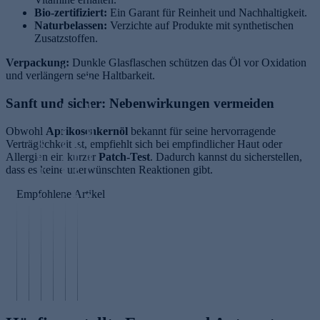
Bio-zertifiziert:
Ein Garant für Reinheit und Nachhaltigkeit.
Naturbelassen:
Verzichte auf Produkte mit synthetischen
Zusatzstoffen.
I
S
Verpackung:
Dunkle Glasflaschen schützen das Öl vor Oxidation
n
c
und verlängern seine Haltbarkeit.
ti
h
m
ö
Sanft und sicher: Nebenwirkungen vermeiden
p
n
fl
e
Obwohl
Aprikosenkernöl
e
H
bekannt für seine hervorragende
Verträglichkeit ist, empfiehlt sich bei empfindlicher Haut oder
K
g
U
a
Allergien ein kurzer
u
e
n
u
Patch-Test
. Dadurch kannst du sicherstellen,
dass es keine unerwünschten Reaktionen gibt.
p
f
e
t
fe
ü
b
v
Empfohlene Artikel
r
r
e
o
p
F
n
n
e
r
e
i
N
p
a
H
n
N
A
ti
u
a
n
M
D
d
e
u
e
F
+
e
n
t
n