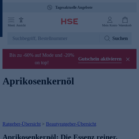
Tagesaktuelle Angebote
Menü
Ansicht
Mein Konto
Warenkorb
Suchen
Bis zu -60% auf Mode und -20%
Gutschein aktivieren
on top!
Aprikosenkernöl
Ratgeber-Übersicht
>
Beautyratgeber-Übersicht
Aprikosenkernöl: Die Essenz reiner,