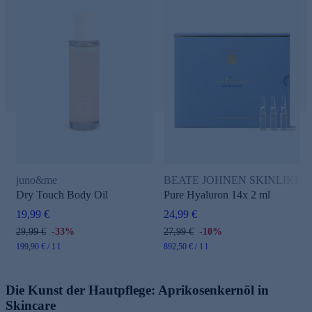
juno&me
BEATE JOHNEN SKINLIKE Hyalu
Dry Touch Body Oil
Pure Hyaluron 14x 2 ml
19,99 €
24,99 €
29,99 €
-33%
27,99 €
-10%
199,90 € / 1 l
892,50 € / 1 l
Die Kunst der Hautpflege: Aprikosenkernöl in
Skincare