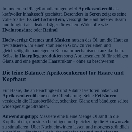
In modernen Pflegeformulierungen wird
Aprikosenkernöl
als
kraftvoller Inhaltsstoff geschätzt. Besonders in
Seren
zeigt es seine
volle Stärke: Es
zieht schnell ein
, versorgt die Haut tiefenwirksam
und fungiert als idealer Träger für weitere Wirkstoffe wie
Hyaluronsäure
oder
Retinol
.
Hochwertige Cremes und Masken
nutzen das Öl, um die Haut zu
revitalisieren, ihr einen strahlenden Glow zu verleihen und
gleichzeitig die hauteigenen Reparaturmechanismen anzukurbeln.
Selbst in
Haarpflegeprodukten
sorgt Aprikosenkernöl für seidigen
Glanz und eine gesunde Haarstruktur – ohne zu beschweren.
Die feine Balance: Aprikosenkernöl für Haare und
Kopfhaut
Für Haare, die an Feuchtigkeit und Vitalität verloren haben, ist
Aprikosenkernöl
eine echte Offenbarung. Seine
Fettsäuren
versiegeln die Haaroberfläche, schenken Glanz und bändigen selbst
widerspenstige Strähnen.
Anwendungstipp:
Massiere eine kleine Menge Öl sanft in die
Kopfhaut ein, um sie zu beruhigen und gleichzeitig die Haarwurzeln
zu stimulieren. Über Nacht einwirken lassen und morgens gründlich