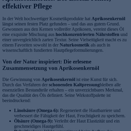
effektiver Pflege
In der Welt hochwertiger Kosmetikprodukte hat
Aprikosenkernöl
längst seinen festen Platz gefunden – und das aus gutem Grund.
Gewonnen aus den Kernen vollreifer Aprikosen, vereint dieses Öl
eine exquisite Mischung aus
hochkonzentrierten Nährstoffen
und
einer unvergleichlich zarten Textur. Seine Vielseitigkeit macht es zu
einem Favoriten sowohl in der
Naturkosmetik
als auch in
wissenschaftlich fundierten Hautpflegeformulierungen.
Von der Natur inspiriert: Die erlesene
Zusammensetzung von Aprikosenkernöl
Die Gewinnung von
Aprikosenkernöl
ist eine Kunst für sich.
Durch das Verfahren der
schonenden Kaltpressung
bleiben alle
essenziellen Bestandteile erhalten – ein unverzichtbares Merkmal,
das die Qualität des Öls definiert. Seine Wirkstoffpalette ist
beeindruckend:
Linolsäure (Omega-6):
Regeneriert die Hautbarriere und
verbessert die Fähigkeit der Haut, Feuchtigkeit zu speichern.
Ölsäure (Omega-9):
Verleiht der Haut Elastizität und ein
geschmeidiges Hautgefühl.