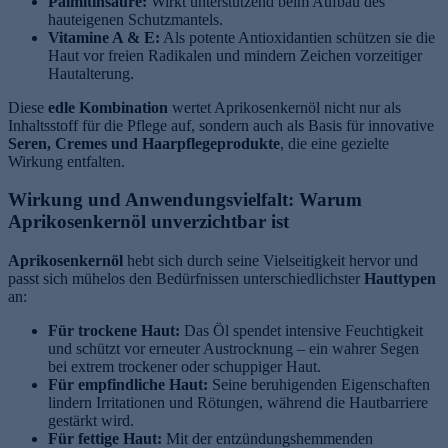
Palmitinsäure:
Wirkt unterstützend beim Aufbau des
hauteigenen Schutzmantels.
Vitamine A & E:
Als potente Antioxidantien schützen sie die
Haut vor freien Radikalen und mindern Zeichen vorzeitiger
Hautalterung.
Diese
edle Kombination
wertet Aprikosenkernöl nicht nur als
Inhaltsstoff für die Pflege auf, sondern auch als Basis für innovative
Seren, Cremes und Haarpflegeprodukte
, die eine gezielte
Wirkung entfalten.
e
Wirkung und Anwendungsvielfalt: Warum
Aprikosenkernöl unverzichtbar ist
Aprikosenkernöl
hebt sich durch seine Vielseitigkeit hervor und
passt sich mühelos den Bedürfnissen unterschiedlichster
Hauttypen
an:
Für trockene Haut:
Das Öl spendet intensive Feuchtigkeit
und schützt vor erneuter Austrocknung – ein wahrer Segen
bei extrem trockener oder schuppiger Haut.
Für empfindliche Haut:
Seine beruhigenden Eigenschaften
lindern Irritationen und Rötungen, während die Hautbarriere
gestärkt wird.
Für fettige Haut:
Mit der entzündungshemmenden