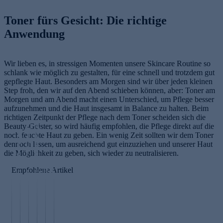
Toner fürs Gesicht: Die richtige
Anwendung
Wir lieben es, in stressigen Momenten unsere Skincare Routine so
schlank wie möglich zu gestalten, für eine schnell und trotzdem gut
gepflegte Haut. Besonders am Morgen sind wir über jeden kleinen
Step froh, den wir auf den Abend schieben können, aber: Toner am
Morgen und am Abend macht einen Unterschied, um Pflege besser
aufzunehmen und die Haut insgesamt in Balance zu halten. Beim
richtigen Zeitpunkt der Pflege nach dem Toner scheiden sich die
Beauty-Geister, so wird häufig empfohlen, die Pflege direkt auf die
Q
A
noch feuchte Haut zu geben. Ein wenig Zeit sollten wir dem Toner
C
1
k
dennoch lassen, um ausreichend gut einzuziehen und unserer Haut
r
0
u
die Möglichkeit zu geben, sich wieder zu neutralisieren.
e
f
p
m
ü
r
Empfohlene Artikel
e
r
es
R
C
m
d
s
iz
le
P
it
ie
u
i
a
e
R
H
r
n
n
p
et
a
m
u
si
ti
in
u
at
s
n
d