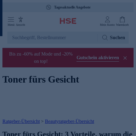
Tagesaktuelle Angebote
Menü
Ansicht
Mein Konto
Warenkorb
Suchen
Bis zu -60% auf Mode und -20%
Gutschein aktivieren
on top!
Toner fürs Gesicht
Ratgeber-Übersicht
>
Beautyratgeber-Übersicht
Toner fürs Gesicht: 3 Vorteile, warum die