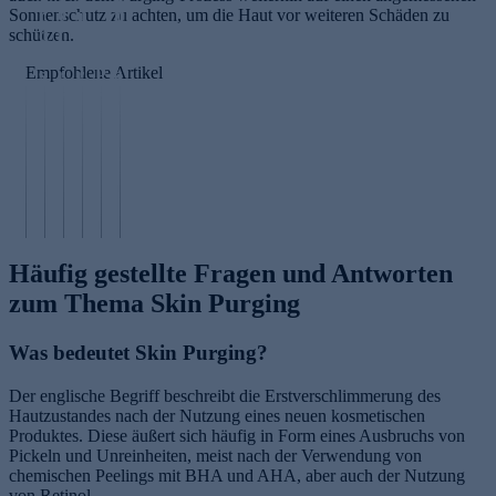
Sonnenschutz zu achten, um die Haut vor weiteren Schäden zu
r
0
u
n
schützen.
d
f
n
e
a
ü
e
x
Empfohlene Artikel
s
r
r
P
a
G
d
G
u
m
P
e
ie
e
r
s
e
si
H
si
sl
ä
p
c
a
c
a
u
ti
h
u
h
n
r
d
t
t
t
e
e
e
Häufig gestellte Fragen und Antworten
zum Thema Skin Purging
Was bedeutet Skin Purging?
Der englische Begriff beschreibt die Erstverschlimmerung des
Hautzustandes nach der Nutzung eines neuen kosmetischen
Produktes. Diese äußert sich häufig in Form eines Ausbruchs von
Pickeln und Unreinheiten, meist nach der Verwendung von
chemischen Peelings mit BHA und AHA, aber auch der Nutzung
von Retinol.