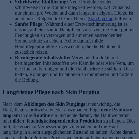
Schrittweise Einführung:
Neue Produkte sollten
schrittweise in die Routine integriert werden, z.B. zunächst
nur einmal pro Woche und dann langsam steigern. Hierzu ist
auch unser Ratgebertext zum Thema
Skin Cycling
hilfreich.
Sanfte Pflege:
Während einer Erstverschlimmerung ist es
ratsam, auf eine sanfte Hautpflege zu setzen, die Haut gut mit
Feuchtigkeit zu versorgen und auf einen ausreichenden
Sonnenschutz zu achten. Achte darauf, milde
Hautpflegeprodukte zu verwenden, die die Haut nicht
zusätzlich reizen.
Beruhigende Inhaltsstoffe:
Verwende Produkte mit
beruhigenden Inhaltsstoffen wie Kamille oder Aloe Vera, um
die Haut zu beruhigen und die Hautbarriere zu stärken. Diese
helfen, Rötungen und Irritationen zu minimieren und fördern
die Heilung.
Langfristige Pflege nach Skin Purging
Nach dem
T
S
Abklingen des Skin Purgings
ist es wichtig, die
Hautpflege schrittweise wieder auszubauen. Füge
o
el
neue Produkte
langsam
n
in die
b
Routine
ein und achte darauf, die Haut weiterhin
mit
milden, feuchtigkeitsspendenden Produkten
e
st
zu pflegen. Dies
hilft, die erzielten Verbesserungen zu erhalten und die Haut
r
b
T
langfristig in einem ausgeglichenen Zustand zu halten. Achte darauf,
f
Q
r
r
auch nach dem Purging-Prozess weiterhin auf einen angemessenen
ü
1
ä
a