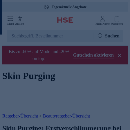
Tagesaktuelle Angebote
Menü
Ansicht
Mein Konto
Warenkorb
Suchen
Bis zu -60% auf Mode und -20%
Gutschein aktivieren
on top!
Skin Purging
Ratgeber-Übersicht
>
Beautyratgeber-Übersicht
Skin Purging: Erstverschlimmerung bei