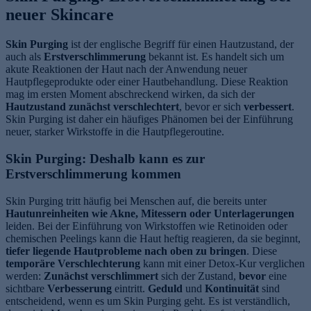
neuer Skincare
Skin Purging
ist der englische Begriff für einen Hautzustand, der
auch als
Erstverschlimmerung
bekannt ist. Es handelt sich um
akute Reaktionen der Haut nach der Anwendung neuer
Hautpflegeprodukte oder einer Hautbehandlung. Diese Reaktion
mag im ersten Moment abschreckend wirken, da sich der
Hautzustand zunächst verschlechtert
, bevor er sich
verbessert
.
Skin Purging ist daher ein häufiges Phänomen bei der Einführung
neuer, starker Wirkstoffe in die Hautpflegeroutine.
Skin Purging: Deshalb kann es zur
Erstverschlimmerung kommen
Skin Purging tritt häufig bei Menschen auf, die bereits unter
Hautunreinheiten wie Akne, Mitessern oder Unterlagerungen
leiden. Bei der Einführung von Wirkstoffen wie Retinoiden oder
chemischen Peelings kann die Haut heftig reagieren, da sie beginnt,
tiefer liegende Hautprobleme nach oben zu bringen
. Diese
temporäre Verschlechterung
kann mit einer Detox-Kur verglichen
werden:
Zunächst verschlimmert
sich der Zustand,
bevor
eine
sichtbare
Verbesserung
eintritt.
Geduld
und
Kontinuität
sind
entscheidend, wenn es um Skin Purging geht. Es ist verständlich,