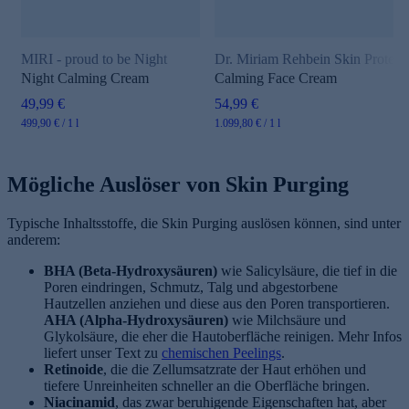
MIRI - proud to be Night
Dr. Miriam Rehbein Skin Protect
Night Calming Cream
Calming Face Cream
49,99 €
54,99 €
499,90 € / 1 l
1.099,80 € / 1 l
Mögliche Auslöser von Skin Purging
Typische Inhaltsstoffe, die Skin Purging auslösen können, sind unter
anderem:
BHA (Beta-Hydroxysäuren)
wie Salicylsäure, die tief in die
Poren eindringen, Schmutz, Talg und abgestorbene
Hautzellen anziehen und diese aus den Poren transportieren.
AHA (Alpha-Hydroxysäuren)
wie Milchsäure und
Glykolsäure, die eher die Hautoberfläche reinigen. Mehr Infos
liefert unser Text zu
chemischen Peelings
.
Retinoide
, die die Zellumsatzrate der Haut erhöhen und
tiefere Unreinheiten schneller an die Oberfläche bringen.
Niacinamid
, das zwar beruhigende Eigenschaften hat, aber