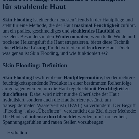
für strahlende Haut
Skin Flooding
ist einer der neuesten Trends in der Hautpflege und
steht für eine Methode, die der Haut
maximal Feuchtigkeit
zuführt,
um ein pralles, geschmeidiges und
strahlendes Hautbild
zu
erzielen. Besonders in den
Wintermonaten
, wenn kalte Winde und
trockene Heizungsluft die Haut strapazieren, bietet diese Technik
eine
effektive Lösung
für dehydrierte und
trockene
Haut. Doch
was genau ist Skin Flooding, und wie funktioniert es?
Skin Flooding: Definition
Skin Flooding
beschreibt eine
Hautpflegeroutine
, bei der mehrere
feuchtigkeitsspendende Produkte in einer bestimmten Reihenfolge
aufgetragen werden, um die Haut regelrecht
mit Feuchtigkeit
zu
durchfluten
. Dabei wird nicht nur die Oberfläche der Haut
hydratisiert, sondern auch die Hautbarriere gestärkt, um
transepidermalen Wasserverlust (TEWL) zu verhindern. Der Begriff
„Flooding“, also „Überfluten“, verdeutlicht das Ziel dieser Methode:
Die Haut soll
intensiv durchfeuchtet
werden, um Trockenheit,
Spannungsgefühlen und rauen Stellen vorzubeugen.
Hydration