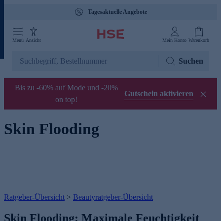
Tagesaktuelle Angebote
Menü
Ansicht
Mein Konto
Warenkorb
Suchen
Bis zu -60% auf Mode und -20%
Gutschein aktivieren
on top!
Skin Flooding
Ratgeber-Übersicht
>
Beautyratgeber-Übersicht
Skin Flooding: Maximale Feuchtigkeit