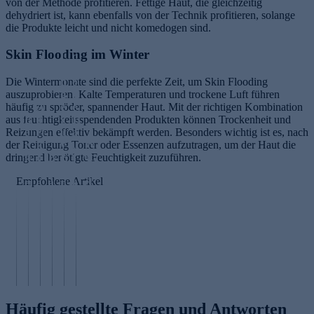
von der Methode profitieren. Fettige Haut, die gleichzeitig
dehydriert ist, kann ebenfalls von der Technik profitieren, solange
die Produkte leicht und nicht komedogen sind.
S
Skin Flooding im Winter
L
c
o
h
Die Wintermonate sind die perfekte Zeit, um Skin Flooding
n
ö
auszuprobieren. Kalte Temperaturen und trockene Luft führen
g
n
häufig zu spröder, spannender Haut. Mit der richtigen Kombination
A
e
e
aus feuchtigkeitsspendenden Produkten können Trockenheit und
B
p
v
H
Reizungen effektiv bekämpft werden. Besonders wichtig ist es, nach
e
ri
it
a
W
der Reinigung Toner oder Essenzen aufzutragen, um der Haut die
r
k
y
u
ec
dringend benötigte Feuchtigkeit zuzuführen.
n
o
B
E
t
hs
st
s
et
r
v
Empfohlene Artikel
el
ei
e
a
n
o
d
n
n
G
ä
n
us
s
k
l
h
i
c
ä
e
u
r
n
h
u
r
c
u
n
e
r
n
a
n
e
n
e
öl
n
g
n
Häufig gestellte Fragen und Antworten