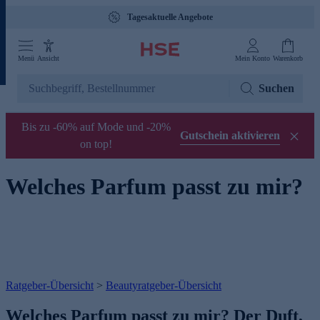
Tagesaktuelle Angebote
Menü
Ansicht
Mein Konto
Warenkorb
Suchen
Bis zu -60% auf Mode und -20%
Gutschein aktivieren
on top!
Welches Parfum passt zu mir?
Ratgeber-Übersicht
>
Beautyratgeber-Übersicht
Welches Parfum passt zu mir? Der Duft,