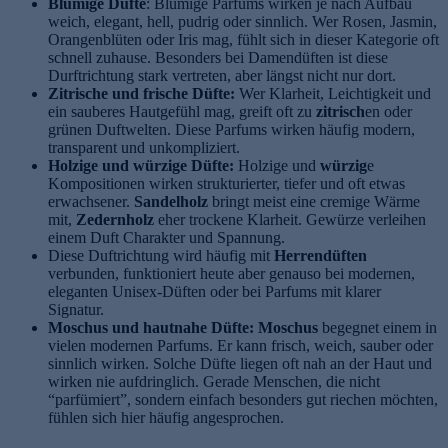
Blumige Düfte
: Blumige Parfums wirken je nach Aufbau
weich, elegant, hell, pudrig oder sinnlich. Wer Rosen, Jasmin,
Orangenblüten oder Iris mag, fühlt sich in dieser Kategorie oft
schnell zuhause. Besonders bei Damendüften ist diese
Durftrichtung stark vertreten, aber längst nicht nur dort.
Zitrische und frische Düfte:
Wer Klarheit, Leichtigkeit und
ein sauberes Hautgefühl mag, greift oft zu
zitrisch
en oder
grünen Duftwelten. Diese Parfums wirken häufig modern,
transparent und unkompliziert.
Holzige und würzige Düfte:
Holzige und
würzig
e
Kompositionen wirken strukturierter, tiefer und oft etwas
erwachsener.
Sandelholz
bringt meist eine cremige Wärme
mit,
Zedernholz
eher trockene Klarheit. Gewürze verleihen
einem Duft Charakter und Spannung.
Diese Duftrichtung wird häufig mit
Herrendüften
verbunden, funktioniert heute aber genauso bei modernen,
eleganten Unisex-Düften oder bei Parfums mit klarer
Signatur.
Moschus und hautnahe Düfte: Moschus
begegnet einem in
vielen modernen Parfums. Er kann frisch, weich, sauber oder
sinnlich wirken. Solche Düfte liegen oft nah an der Haut und
wirken nie aufdringlich. Gerade Menschen, die nicht
“parfümiert”, sondern einfach besonders gut riechen möchten,
fühlen sich hier häufig angesprochen.