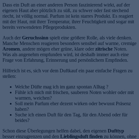
Dass ein Duft an einer anderen Person faszinierend wirkt, auf der
eigenen Haut aber plötzlich zu süß, zu schwer oder fast stechend
riecht, ist völlig normal. Parfum ist kein starres Produkt. Es reagiert
mit der Haut, mit ihrer Temperatur, ihrer Feuchtigkeit und sogar mit
bereits verwendeten Pflegeprodukten.
Auch der
Geruchssinn
spielt eine größere Rolle, als viele denken.
Manche Menschen reagieren besonders sensibel auf warme, cremige
Aromen
, andere mögen eher grüne, klare oder
zitrische
Noten.
Was als angenehm empfunden wird, ist deshalb immer auch eine
e
Frage von Erfahrung, Erinnerung und persönlichem Empfinden.
Hilfreich ist es, sich vor dem Duftkauf ein paar einfache Fragen zu
stellen:
Welche Düfte mag ich im ganz spontan Alltag ?
Fühle ich mich mit frischen, sauberen Noten wohler oder mit
warmen, weichen?
Soll mein Parfum eher dezent wirken oder bewusst Präsenz
haben?
Suche ich einen Duft für den Tag, für den Abend oder für
beides?
Schon diese Überlegungen helfen dabei, den eigenen
Dufttyp
besser einzugrenzen und den
Lieblingsduft finden
zu können, ohne