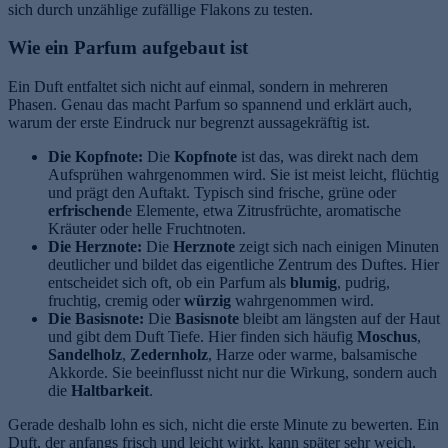
sich durch unzählige zufällige Flakons zu testen.
Wie ein Parfum aufgebaut ist
Ein Duft entfaltet sich nicht auf einmal, sondern in mehreren
Phasen. Genau das macht Parfum so spannend und erklärt auch,
warum der erste Eindruck nur begrenzt aussagekräftig ist.
Die Kopfnote:
Die
Kopfnote
ist das, was direkt nach dem
Aufsprühen wahrgenommen wird. Sie ist meist leicht, flüchtig
und prägt den Auftakt. Typisch sind frische, grüne oder
erfrischend
e Elemente, etwa Zitrusfrüchte, aromatische
Kräuter oder helle Fruchtnoten.
Die Herznote:
Die
Herznote
zeigt sich nach einigen Minuten
deutlicher und bildet das eigentliche Zentrum des Duftes. Hier
entscheidet sich oft, ob ein Parfum als
blumig
, pudrig,
fruchtig, cremig oder
würzig
wahrgenommen wird.
Die Basisnote:
Die
Basisnote
bleibt am längsten auf der Haut
und gibt dem Duft Tiefe. Hier finden sich häufig
Moschus
,
Sandelholz
,
Zedernholz
, Harze oder warme, balsamische
Akkorde. Sie beeinflusst nicht nur die Wirkung, sondern auch
die
Haltbarkeit
.
Gerade deshalb lohn es sich, nicht die erste Minute zu bewerten. Ein
Duft, der anfangs frisch und leicht wirkt, kann später sehr weich,