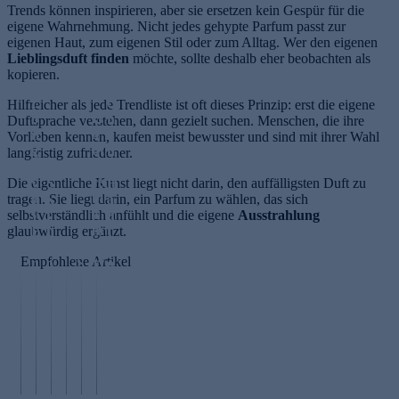
Trends können inspirieren, aber sie ersetzen kein Gespür für die
eigene Wahrnehmung. Nicht jedes gehypte Parfum passt zur
eigenen Haut, zum eigenen Stil oder zum Alltag. Wer den eigenen
Lieblingsduft finden
möchte, sollte deshalb eher beobachten als
kopieren.
S
L
c
Hilfreicher als jede Trendliste ist oft dieses Prinzip: erst die eigene
H
o
h
Duftsprache verstehen, dann gezielt suchen. Menschen, die ihre
a
n
ö
Vorlieben kennen, kaufen meist bewusster und sind mit ihrer Wahl
ut
g
n
langfristig zufriedener.
p
e
e
ro
Die eigentliche Kunst liegt nicht darin, den auffälligsten Duft zu
v
S
H
bl
tragen. Sie liegt darin, ein Parfum zu wählen, das sich
it
k
a
e
selbstverständlich anfühlt und die eigene
y
i
u
Ausstrahlung
m
glaubwürdig ergänzt.
E
n
t
e
r
L
v
Empfohlene Artikel
W
n
o
S
o
ec
ä
n
p
n
hs
h
g
e
i
el
r
e
N
r
n
ja
u
v
A
m
n
h
n
it
D
id
e
re
g
y
+
in
n