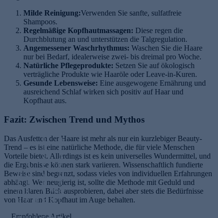
Milde Reinigung:
Verwenden Sie sanfte, sulfatfreie
Shampoos.
Regelmäßige Kopfhautmassagen:
Diese regen die
Durchblutung an und unterstützen die Talgregulation.
Angemessener Waschrhythmus:
Waschen Sie die Haare
nur bei Bedarf, idealerweise zwei- bis dreimal pro Woche.
Natürliche Pflegeprodukte:
Setzen Sie auf ökologisch
verträgliche Produkte wie Haaröle oder Leave-in-Kuren.
Gesunde Lebensweise:
Eine ausgewogene Ernährung und
ausreichend Schlaf wirken sich positiv auf Haar und
Kopfhaut aus.
Fazit: Zwischen Trend und Mythos
S
L
c
Das Ausfetten der Haare ist mehr als nur ein kurzlebiger Beauty-
o
h
Trend – es ist eine natürliche Methode, die für viele Menschen
n
ö
Vorteile bietet. Allerdings ist es kein universelles Wundermittel, und
g
n
die Ergebnisse können stark variieren. Wissenschaftlich fundierte
A
e
e
Beweise sind begrenzt, sodass vieles von individuellen Erfahrungen
B
p
v
H
abhängt. Wer neugierig ist, sollte die Methode mit Geduld und
e
ri
it
a
W
einem klaren Blick ausprobieren, dabei aber stets die Bedürfnisse
r
k
y
u
ec
von Haar und Kopfhaut im Auge behalten.
n
o
B
E
t
hs
st
s
et
r
v
Empfohlene Artikel
el
ei
e
a
n
o