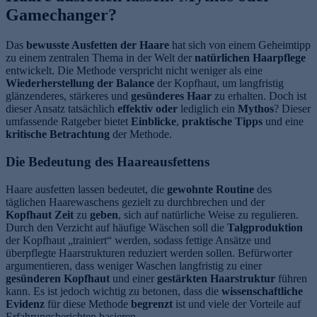
Gamechanger?
Das
bewusste Ausfetten der Haare
hat sich von einem Geheimtipp
zu einem zentralen Thema in der Welt der
natürlichen Haarpflege
entwickelt. Die Methode verspricht nicht weniger als eine
Wiederherstellung der Balance
der Kopfhaut, um langfristig
glänzenderes, stärkeres und
gesünderes Haar
zu erhalten. Doch ist
dieser Ansatz tatsächlich
effektiv oder
lediglich ein
Mythos
? Dieser
umfassende Ratgeber bietet
Einblicke
,
praktische Tipps
und eine
kritische Betrachtung
der Methode.
Die Bedeutung des Haareausfettens
Haare ausfetten lassen bedeutet, die
gewohnte Routine
des
täglichen Haarewaschens gezielt zu durchbrechen und der
Kopfhaut Zeit
zu
geben
, sich auf natürliche Weise zu regulieren.
Durch den Verzicht auf häufige Wäschen soll die
Talgproduktion
der Kopfhaut „trainiert“ werden, sodass fettige Ansätze und
überpflegte Haarstrukturen reduziert werden sollen. Befürworter
argumentieren, dass weniger Waschen langfristig zu einer
gesünderen Kopfhaut
und einer
gestärkten Haarstruktur
führen
kann. Es ist jedoch wichtig zu betonen, dass die
wissenschaftliche
Evidenz
für diese Methode
begrenzt
ist und viele der Vorteile auf
Erfahrungsberichten basieren.