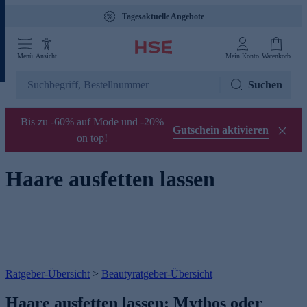
Tagesaktuelle Angebote
Menü
Ansicht
Mein Konto
Warenkorb
Suchen
Bis zu -60% auf Mode und -20%
Gutschein aktivieren
on top!
Haare ausfetten lassen
Ratgeber-Übersicht
>
Beautyratgeber-Übersicht
Haare ausfetten lassen: Mythos oder