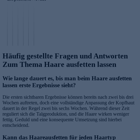
d
n
n
G
ä
n
us
s
k
l
h
i
c
ä
e
u
r
n
h
u
r
c
u
n
e
r
n
a
n
e
n
e
öl
n
g
n
Häufig gestellte Fragen und Antworten
Zum Thema Haare ausfetten lassen
Wie lange dauert es, bis man beim Haare ausfetten
lassen erste Ergebnisse sieht?
Die ersten sichtbaren Ergebnisse können bereits nach zwei bis drei
Wochen auftreten, doch eine vollständige Anpassung der Kopfhaut
dauert in der Regel zwei bis sechs Wochen. Während dieser Zeit
reguliert sich die Talgproduktion, und die Haare wirken weniger
fettig. Geduld und eine konsequente Umsetzung sind hierbei
entscheidend.
Kann das Haareausfetten für jeden Haartyp