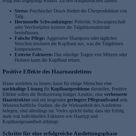
fettig und ungepflegt wirken. Zu den Hauptursachen zählen:
Stress:
Psychischer Druck fördert die Überproduktion von
Talg.
Hormonelle Schwankungen:
Pubertät, Schwangerschaft
oder Wechseljahre können die Talgdrüsenaktivität
beeinflussen.
Falsche Pflege:
Aggressive Shampoos oder tägliches
Waschen trocknen die Kopfhaut aus, was die Talgdrüsen
kompensieren.
Externe Faktoren:
Das ständige Tragen von Mützen oder
Helmen kann die Kopfhaut reizen.
Positive Effekte des Haareausfettens
Haare ausfetten zu lassen, kann für einige Menschen eine
nachhaltige Lösung
für
Kopfhautprobleme
darstellen. Positive
Effekte sollen die Reduzierung fettiger Ansätze, eine
verbesserte
Haarstruktur
und ein insgesamt
geringere Pflegeaufwand
sein.
Wissenschaftliche Studien, die die Wirksamkeit des Ausfettens
belegen, sind allerdings rar. Vieles spricht dafür, dass der Erfolg
stark von individuellen Faktoren wie Haartyp und
Kopfhautgesundheit abhängt.
Schritte für eine erfolgreiche Ausfettungsphase