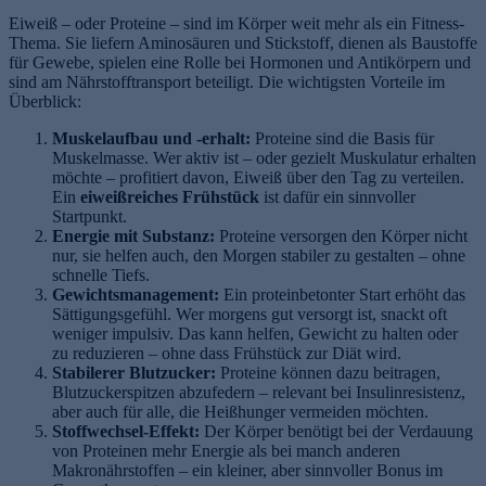
Eiweiß – oder Proteine – sind im Körper weit mehr als ein Fitness-
Thema. Sie liefern Aminosäuren und Stickstoff, dienen als Baustoffe
für Gewebe, spielen eine Rolle bei Hormonen und Antikörpern und
sind am Nährstofftransport beteiligt. Die wichtigsten Vorteile im
Überblick:
Muskelaufbau und -erhalt:
Proteine sind die Basis für
Muskelmasse. Wer aktiv ist – oder gezielt Muskulatur erhalten
möchte – profitiert davon, Eiweiß über den Tag zu verteilen.
Ein
eiweißreiches Frühstück
ist dafür ein sinnvoller
e
Startpunkt.
Energie mit Substanz:
Proteine versorgen den Körper nicht
nur, sie helfen auch, den Morgen stabiler zu gestalten – ohne
schnelle Tiefs.
Gewichtsmanagement:
Ein proteinbetonter Start erhöht das
Sättigungsgefühl. Wer morgens gut versorgt ist, snackt oft
weniger impulsiv. Das kann helfen, Gewicht zu halten oder
zu reduzieren – ohne dass Frühstück zur Diät wird.
Stabilerer Blutzucker:
Proteine können dazu beitragen,
Blutzuckerspitzen abzufedern – relevant bei Insulinresistenz,
aber auch für alle, die Heißhunger vermeiden möchten.
Stoffwechsel-Effekt:
Der Körper benötigt bei der Verdauung
von Proteinen mehr Energie als bei manch anderen
Makronährstoffen – ein kleiner, aber sinnvoller Bonus im