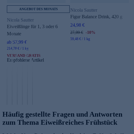
ANGEBOT DES MONATS
Nicola Sautter
Figur Balance Drink, 420 g
Nicola Sautter
24,98 €
Eiweißlinge für 1, 3 oder 6
C
27,99 €
-10%
Monate
ol
la
N
59,48 € / 1 kg
ab 57,99 €
g
e
P
214,78 € / 1 kg
e
u
h
G
n
r
o
l
VERSAND GRATIS
Empfohlene Artikel
B
o
t
u
a
p
o
t
n
e
a
a
k
p
g
t
N
i
ti
i
h
P
M
n
d
n
io
H
F
g
e
g
n
A
Häufig gestellte Fragen und Antworten
zum Thema Eiweißreiches Frühstück