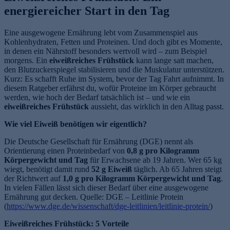
energiereicher Start in den Tag
Eine ausgewogene Ernährung lebt vom Zusammenspiel aus
Kohlenhydraten, Fetten und Proteinen. Und doch gibt es Momente,
in denen ein Nährstoff besonders wertvoll wird – zum Beispiel
morgens. Ein
eiweißreiches Frühstück
kann lange satt machen,
den Blutzuckerspiegel stabilisieren und die Muskulatur unterstützen.
Kurz: Es schafft Ruhe im System, bevor der Tag Fahrt aufnimmt. In
diesem Ratgeber erfährst du, wofür Proteine im Körper gebraucht
werden, wie hoch der Bedarf tatsächlich ist – und wie ein
eiweißreiches Frühstück
aussieht, das wirklich in den Alltag passt.
Wie viel Eiweiß benötigen wir eigentlich?
Die Deutsche Gesellschaft für Ernährung (DGE) nennt als
Orientierung einen Proteinbedarf von
0,8 g pro Kilogramm
Körpergewicht und Tag
für Erwachsene ab 19 Jahren. Wer 65 kg
wiegt, benötigt damit rund
52 g Eiweiß
täglich. Ab 65 Jahren steigt
der Richtwert auf
1,0 g pro Kilogramm Körpergewicht und Tag
.
In vielen Fällen lässt sich dieser Bedarf über eine ausgewogene
Ernährung gut decken. Quelle: DGE – Leitlinie Protein
(
https://www.dge.de/wissenschaft/dge-leitlinien/leitlinie-protein/
)
Eiweißreiches Frühstück: 5 Vorteile