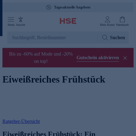
Tagesaktuelle Angebote
Menü
Ansicht
Mein Konto
Warenkorb
Suchen
Bis zu -60% auf Mode und -20%
Gutschein aktivieren
on top!
Eiweißreiches Frühstück
Ratgeber-Übersicht
Eiweißreiches Frühstück: Ein