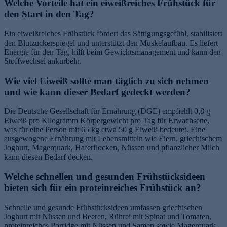
Welche Vorteile hat ein eiweißreiches Frühstück für
den Start in den Tag?
Ein eiweißreiches Frühstück fördert das Sättigungsgefühl, stabilisiert
den Blutzuckerspiegel und unterstützt den Muskelaufbau. Es liefert
Energie für den Tag, hilft beim Gewichtsmanagement und kann den
Stoffwechsel ankurbeln.
Wie viel Eiweiß sollte man täglich zu sich nehmen
und wie kann dieser Bedarf gedeckt werden?
Die Deutsche Gesellschaft für Ernährung (DGE) empfiehlt 0,8 g
Eiweiß pro Kilogramm Körpergewicht pro Tag für Erwachsene,
was für eine Person mit 65 kg etwa 50 g Eiweiß bedeutet. Eine
ausgewogene Ernährung mit Lebensmitteln wie Eiern, griechischem
Joghurt, Magerquark, Haferflocken, Nüssen und pflanzlicher Milch
kann diesen Bedarf decken.
Welche schnellen und gesunden Frühstücksideen
bieten sich für ein proteinreiches Frühstück an?
Schnelle und gesunde Frühstücksideen umfassen griechischen
Joghurt mit Nüssen und Beeren, Rührei mit Spinat und Tomaten,
proteinreiches Porridge mit Nüssen und Samen sowie Magerquark