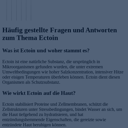
a
tr
G
e
io
r
ut
ol
F
n
n
e
Häufig gestellte Fragen und Antworten
zum Thema Ectoin
Was ist Ectoin und woher stammt es?
Ectoin ist eine natürliche Substanz, die ursprünglich in
Mikroorganismen gefunden wurden, die unter extremen
Umweltbedingungen wie hoher Salzkonzentration, intensiver Hitze
oder eisigen Temperaturen überleben können. Ectoin dient diesen
Organismen als Schutzsubstanz.
Wie wirkt Ectoin auf die Haut?
Ectoin stabilisiert Proteine und Zellmembranen, schützt die
Zellstrukturen unter Stressbedingungen, bindet Wasser an sich, um
die Haut tiefgehend zu hydratisieren, und hat
entzündungshemmende Eigenschaften, die gereizte sowie
entzündete Haut beruhigen können.