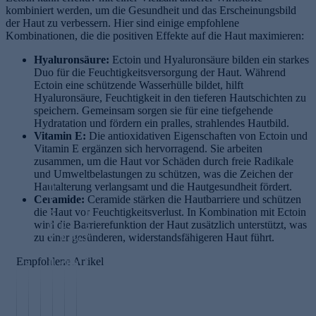
kombiniert werden, um die Gesundheit und das Erscheinungsbild
der Haut zu verbessern. Hier sind einige empfohlene
Kombinationen, die die positiven Effekte auf die Haut maximieren:
Hyaluronsäure:
Ectoin und Hyaluronsäure bilden ein starkes
Duo für die Feuchtigkeitsversorgung der Haut. Während
Ectoin eine schützende Wasserhülle bildet, hilft
Hyaluronsäure, Feuchtigkeit in den tieferen Hautschichten zu
speichern. Gemeinsam sorgen sie für eine tiefgehende
Hydratation und fördern ein pralles, strahlendes Hautbild.
Vitamin E:
Die antioxidativen Eigenschaften von Ectoin und
Vitamin E ergänzen sich hervorragend. Sie arbeiten
zusammen, um die Haut vor Schäden durch freie Radikale
und Umweltbelastungen zu schützen, was die Zeichen der
I
Hautalterung verlangsamt und die Hautgesundheit fördert.
n
Ceramide:
t
Ceramide stärken die Hautbarriere und schützen
die Haut vor Feuchtigkeitsverlust. In Kombination mit Ectoin
e
F
p
wird die Barrierefunktion der Haut zusätzlich unterstützt, was
r
e
h-
R
zu einer gesünderen, widerstandsfähigeren Haut führt.
v
G
r
W
e
a
l
u
Empfohlene Artikel
er
s
ll
u
l
t
v
f
t
a
d
e
a
a
s
er
r
s
t
ä
H
a
E
t
h
u