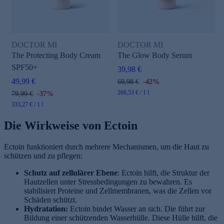
DOCTOR MI
DOCTOR MI
The Protecting Body Cream
The Glow Body Serum
SPF50+
39,98 €
49,99 €
69,98 €
-42%
266,53 € / 1 l
79,99 €
-37%
333,27 € / 1 l
Die Wirkweise von Ectoin
Ectoin funktioniert durch mehrere Mechanismen, um die Haut zu
schützen und zu pflegen:
Schutz auf zellulärer Ebene
: Ectoin hilft, die Struktur der
Hautzellen unter Stressbedingungen zu bewahren. Es
stabilisiert Proteine und Zellmembranen, was die Zellen vor
Schäden schützt.
Hydratation:
Ectoin bindet Wasser an sich. Die führt zur
Bildung einer schützenden Wasserhülle. Diese Hülle hilft, die