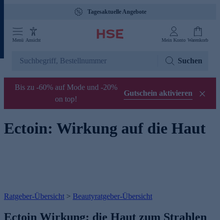
Tagesaktuelle Angebote
Menü
Ansicht
Mein Konto
Warenkorb
Suchen
Bis zu -60% auf Mode und -20%
Gutschein aktivieren
on top!
Ectoin: Wirkung auf die Haut
Ratgeber-Übersicht
>
Beautyratgeber-Übersicht
Ectoin Wirkung: die Haut zum Strahlen