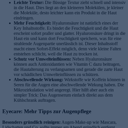
Leichte Textur:
Die flüssige Textur zieht schnell und intensiv
in die Haut. Dies liegt an den kleineren Molekülen, je kleiner
die Moleküle, desto leichter kann ein Produkt in die Haut
eindringen.
Mehr Feuchtigkeit:
Hyaluronsäure ist natürlich eines der
Key Inhaltsstoffe. Es bindet die Feuchtigkeit und die Haut
erscheint sofort praller und glatter. Hyaluronsäure dringt in die
Haut ein und kann dort Feuchtigkeit speichern, was für eine
strahlende Augenpartie unerlässlich ist. Dieser Inhaltsstoff
macht einen Sofort-Effekt möglich, denn viele kleine Falten
entstehen schlicht, weil die Haut zu trocken ist.
Schutz vor Umwelteinflüssen:
Neben Hyaluronsäure
können auch Antioxidantien wie Vitamin C dazu beitragen,
die Hautalterung zu verlangsamen und gerade die zarte Haut
vor schädlichen Umwelteinflüssen zu schützen.
Abschwellende Wirkung:
Wirkstoffe wie Koffein können in
Seren für die Augen eine abschwellende Wirkung haben. Die
Mikrozirkulation wird angeregt. Hier hilft aber auch ein
simpler Trick: Das Augenserum einfach direkt aus dem
Kühlschrank auftragen.
Eyecare: Mehr Tipps zur Augenpflege
Besonders gründlich reinigen:
Augen-Make-up wie Mascara,
Lidschatten und Co. sollte immer am Abend gründlich entfernt