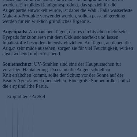
werden. Ein mildes Reinigungsprodukt, das speziell für die
Augenpartie entwickelt wurde, ist dabei die Wahl. Falls wasserfeste
Make-up-Produkte verwendet werden, sollten passend gereinigt
werden für ein wirklich gründliches Ergebnis.
Augenpads:
An manchen Tagen, darf es ein bisschen mehr sein.
Eyepads funktionieren mit dem Okklusionseffekt und lassen
Inhaltsstoffe besonders intensiv einziehen. An Tagen, an denen die
B
Augen sehr müde aussehen, sorgen sie für viel Feuchtigkeit, wirken
e
abschwellend und erfrischend.
s
Sonnenschutz:
s
UV-Strahlen sind eine der Hauptursachen für
vorzeitige Hautalterung. Da es um die Augen schnell zu
e
Knitterfältchen kommt, sollte der Schutz vor der Sonne auf der
r
Beauty Agenda weit oben stehen. Eine große Sonnenbrille schützt
ei
A
die empfindliche Partie.
n
T
n
M
s
r
ti
Empfohlene Artikel
ic
c
o
P
P
S
ro
h
c
r
ol
ki
n
l
k
o
l
ni
ee
a
e
p
u
m
dl
f
n
o
ti
al
in
e
ö
li
o
is
g
n
l
s
n
m