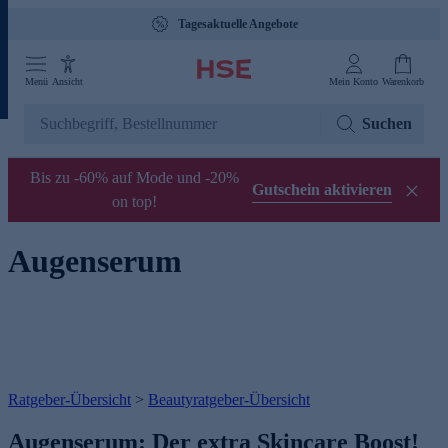
Tagesaktuelle Angebote
Menü
Ansicht
Mein Konto
Warenkorb
Suchen
Bis zu -60% auf Mode und -20%
Gutschein aktivieren
on top!
Augenserum
Ratgeber-Übersicht
>
Beautyratgeber-Übersicht
Augenserum: Der extra Skincare Boost!