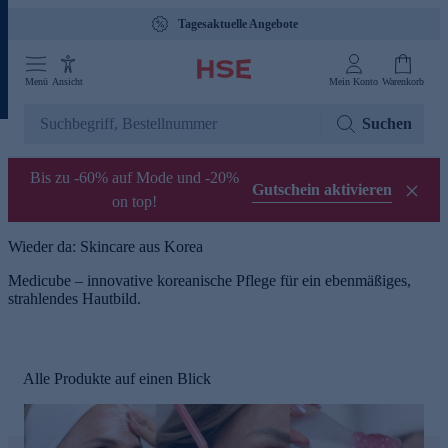
Tagesaktuelle Angebote
Menü
Ansicht
Mein Konto
Warenkorb
Suchen
Bis zu -60% auf Mode und -20%
Gutschein aktivieren
on top!
Wieder da: Skincare aus Korea
Medicube – innovative koreanische Pflege für ein ebenmäßiges,
strahlendes Hautbild.
Alle Produkte auf einen Blick