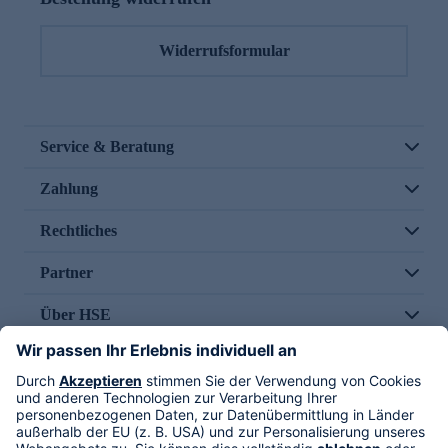
Widerrufsformular
Service & Beratung
Zahlung
Rechtliches
Partner
Über HSE
Im TV
HSE International