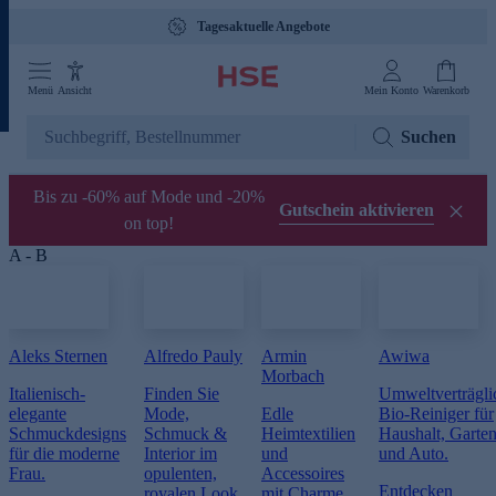
Tagesaktuelle Angebote
Menü
Ansicht
Mein Konto
Warenkorb
Suchen
Bis zu -60% auf Mode und -20%
Gutschein aktivieren
on top!
A - B
Aleks Sternen
Alfredo Pauly
Armin
Awiwa
Morbach
Italienisch-
Finden Sie
Umweltverträgli
elegante
Mode,
Edle
Bio-Reiniger für
Schmuckdesigns
Schmuck &
Heimtextilien
Haushalt, Garte
für die moderne
Interior im
und
und Auto.
Frau.
opulenten,
Accessoires
Entdecken
royalen Look.
mit Charme.