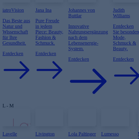
iatroVision
Jana Ina
Johannes von
Judith
Buttlar
Williams
Das Beste aus
Pure Freude
Natur und
in jedem
Innovative
Entdecken
Wissenschaft
Piece: Beauty,
Nahrungsergänzung
Sie besonder
für Ihre
Fashion &
nach dem
Mode,
Gesundheit.
Schmuck.
Lebensenergie-
Schmuck &
System.
Beauty.
Entdecken
Entdecken
Entdecken
Entdecken
L - M
Lavelle
Livington
Lola Paltinger
Lumesso