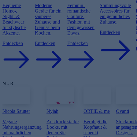
Bequeme
Moderne
Feminin-
Stimmungsvolle
Home-,
Geräte für ein
romantische
Accessoires für
Night- &
sauberes
Couture-
ein gemütliches
Beachwear
Zuhause und
Fashion mit
Zuhause.
für stylische
Genuss beim
dem gewissen
Entdecken
Akzente.
Kochen.
Etwas.
Entdecken
Entdecken
Entdecken
N - R
Nicola Sautter
Nylah
ORTIE & me
Ovanti
Vegane
Ausdrucksstarke
Beruhigt die
Strickmode
Nahrungsergänzung
Looks, mit
Kopfhaut &
angesagte
mit natürlichen
denen Sie
schenkt
Designs.