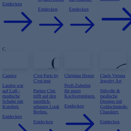
Entdecken
Entdecken
Entdecken
C
Caprice
C'est Paris by
Christian Henze
Claris Vienna
C'est tout
Jewelry Art
Laufen wie
Profi-Zubehör
auf Luft -
Pariser Chic
für pures
Stilvolle &
modische
trifft auf den
Kochvergnügen.
modische
Schuhe mit
sportlich-
Designs mit
Entdecken
Komfort.
urbanen Look
Goldschmiede-
Berlins.
Charakter.
Entdecken
Entdecken
Entdecken