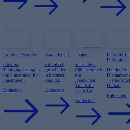
D
e
Das blaue Wunder
Daune Royal
Diajeune
Feinschliff i
Perfektion
Effektive
Himmlisch
Vielseitiger
Reinigungslösungen
gut schlafen
Silberschmuck
Handgefertig
von Hausfrauen für
in höchster
mit
Diamantsch
Hausfrauen.
Qualität.
Diamanten:
– jedes Stüc
Trends für
Unikat.
Entdecken
Entdecken
jeden Tag.
Entdecken
Entdecken