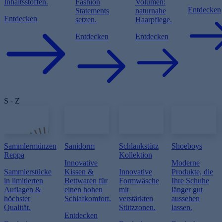
Inhaltsstoffen.
Fashion
Volumen:
Entdecken
Statements
naturnahe
Entdecken
setzen.
Haarpflege.
Entdecken
Entdecken
S - Z
Sammlermünzen
Sanidorm
Schlankstütz
Shoeboys
Reppa
Kollektion
Innovative
Moderne
Sammlerstücke
Kissen &
Innovative
Produkte, die
in limitierten
Bettwaren für
Formwäsche
Ihre Schuhe
Auflagen &
einen hohen
mit
länger gut
höchster
Schlafkomfort.
verstärkten
aussehen
Qualität.
Stützzonen.
lassen.
Entdecken