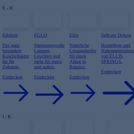
E - H
Edelzeit
EGLO
Elixr
Selfcare Deluxe
Der ganz
Stimmungsvolle
Natürliche
Hautpflege und
besondere
Lampen,
Lösungshelfer
Nahrungsergänz
Kuschelfaktor
Leuchten und
für einen
von ELLIS
für Ihr
mehr für innen
Alltag in
SPRINGS.
Zuhause.
und außen.
Balance.
Entdecken
Entdecken
Entdecken
Entdecken
I - K