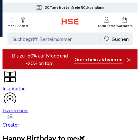
30 Tage kostenfreie Rücksendung
Menü
Ansicht
Mein Konto
Warenkorb
Suchen
Bis zu -60% auf Mode und
Gutschein aktivieren
-20% on top!
Inspiration
Livestreams
Creator
Happy Birthday to me🌿