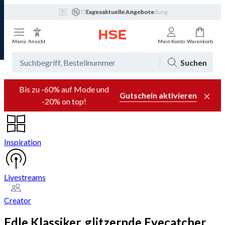
Tagesaktuelle Angebote
Menü
Ansicht
Mein Konto
Warenkorb
Suchen
Bis zu -60% auf Mode und
Gutschein aktivieren
-20% on top!
Inspiration
Livestreams
Creator
Edle Klassiker, glitzernde Eyecatcher