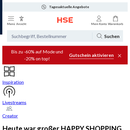
Tagesaktuelle Angebote
Menü
Ansicht
Mein Konto
Warenkorb
Suchen
Bis zu -60% auf Mode und
Gutschein aktivieren
-20% on top!
Inspiration
Livestreams
Creator
Heute war großer HAPPY SHOPPING