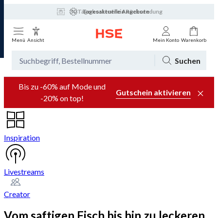
Tagesaktuelle Angebote
Menü
Ansicht
Mein Konto
Warenkorb
Suchen
Bis zu -60% auf Mode und
Gutschein aktivieren
-20% on top!
Inspiration
Livestreams
Creator
Vom saftigen Fisch bis hin zu leckeren