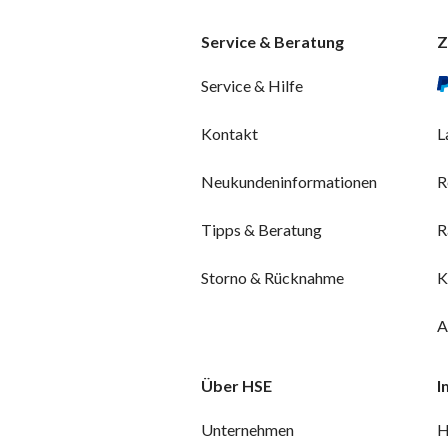
Service & Beratung
Z
Service & Hilfe
Kontakt
L
Neukundeninformationen
R
Tipps & Beratung
R
Storno & Rücknahme
K
A
Über HSE
I
Unternehmen
H