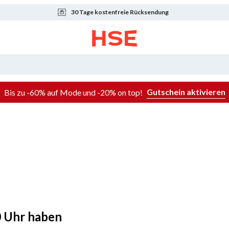
30 Tage kostenfreie Rücksendung
Gutschein aktivieren
Bis zu -60% auf Mode und -20% on top!
0 Uhr haben