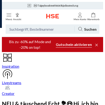
30 Tage kostenfreie Rücksendung
Tagesaktuelle Angebote
Menü
Ansicht
Mein Konto
Warenkorb
Suchen
Bis zu -60% auf Mode und
Gutschein aktivieren
-20% on top!
Inspiration
Livestreams
Creator
NEU & täuschend Echt 💐😍 Hi, ich bin