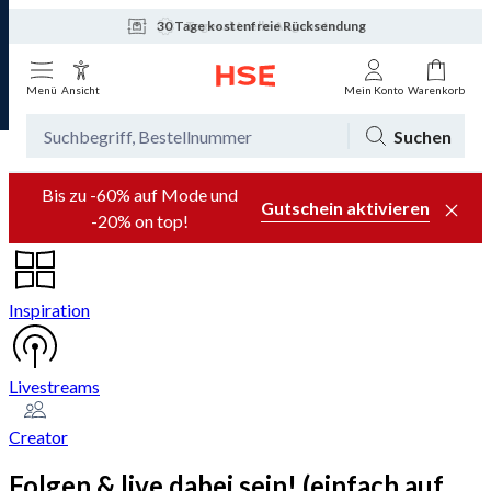
30 Tage kostenfreie Rücksendung
Tagesaktuelle Angebote
Menü
Ansicht
Mein Konto
Warenkorb
Suchen
Bis zu -60% auf Mode und
Gutschein aktivieren
-20% on top!
Inspiration
Livestreams
Creator
Folgen & live dabei sein! (einfach auf