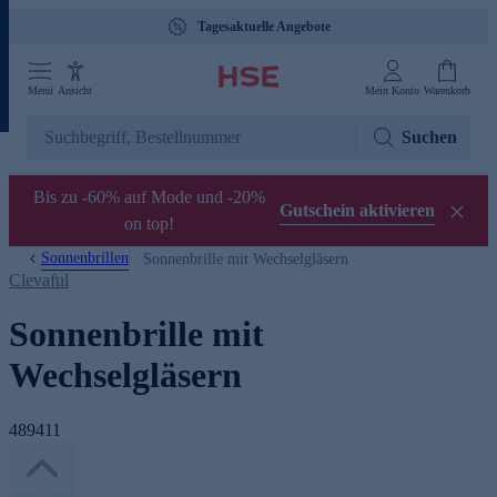
Tagesaktuelle Angebote
Menü
Ansicht
Mein Konto
Warenkorb
Suchen
Bis zu -60% auf Mode und -20%
Gutschein aktivieren
on top!
Sonnenbrillen
Sonnenbrille mit Wechselgläsern
Clevaful
Sonnenbrille mit
Wechselgläsern
489411