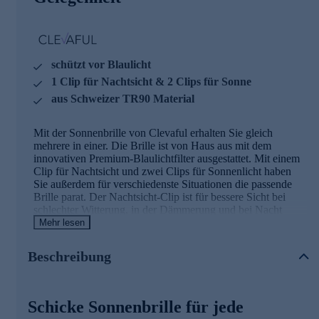
schützt vor Blaulicht
1 Clip für Nachtsicht & 2 Clips für Sonne
aus Schweizer TR90 Material
Mit der Sonnenbrille von Clevaful erhalten Sie gleich
mehrere in einer. Die Brille ist von Haus aus mit dem
innovativen Premium-Blaulichtfilter ausgestattet. Mit einem
Clip für Nachtsicht und zwei Clips für Sonnenlicht haben
Sie außerdem für verschiedenste Situationen die passende
Brille parat. Der Nachtsicht-Clip ist für bessere Sicht bei
schlechter Witterung, in der Dämmerung und bei Nacht
konzipiert. Die ultra-polarisierenden Sonnen-Clips mit
Mehr lesen
braunen oder grauen Gläsern schützen Ihre Augen zudem
vor der Sonne. Die magnetischen Clips passen ganz einfach
Beschreibung
und nahtlos auf die Brille. In den Rahmen in optischer
Qualität können Sie zudem korrigierte Gläser einsetzen
lassen. So haben Sie in jeglicher Situation im Alltag, im Auto
oder beim Spazieren in der Natur klaren, scharfen und
Schicke Sonnenbrille für jede
geschützten Durchblick mit der Premium-Clip-Brille von