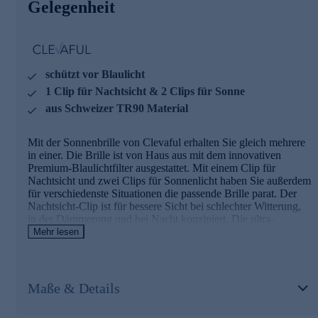
Gelegenheit
Vision+.
Bestellen Sie die Brille am besten gleich hier im
Onlineshop.
schützt vor Blaulicht
1 Clip für Nachtsicht & 2 Clips für Sonne
aus Schweizer TR90 Material
Mit der Sonnenbrille von Clevaful erhalten Sie gleich mehrere
in einer. Die Brille ist von Haus aus mit dem innovativen
Premium-Blaulichtfilter ausgestattet. Mit einem Clip für
Nachtsicht und zwei Clips für Sonnenlicht haben Sie außerdem
für verschiedenste Situationen die passende Brille parat. Der
Nachtsicht-Clip ist für bessere Sicht bei schlechter Witterung,
in der Dämmerung und bei Nacht konzipiert. Die ultra-
polarisierenden Sonnen-Clips mit braunen oder grauen Gläsern
Mehr lesen
schützen Ihre Augen zudem vor der Sonne. Die magnetischen
Clips passen ganz einfach und nahtlos auf die Brille. In den
Rahmen in optischer Qualität können Sie zudem korrigierte
Gläser einsetzen lassen. So haben Sie in jeglicher Situation im
Maße & Details
Alltag, im Auto oder beim Spazieren in der Natur klaren,
scharfen und geschützten Durchblick mit der Premium-Clip-