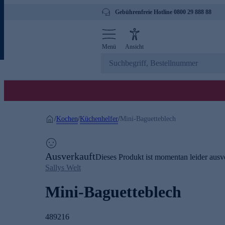
Gebührenfreie Hotline 0800 29 888 88
Menü
Ansicht
Kochen
Küchenhelfer
/
/
/
Mini-Baguetteblech
Ausverkauft
Dieses Produkt ist momentan leider ausve
Sallys Welt
Mini-Baguetteblech
489216