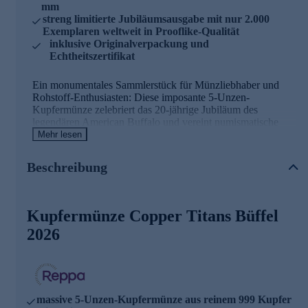
mm
streng limitierte Jubiläumsausgabe mit nur 2.000
Exemplaren weltweit in Prooflike-Qualität
inklusive Originalverpackung und
Echtheitszertifikat
Ein monumentales Sammlerstück für Münzliebhaber und
Rohstoff-Enthusiasten: Diese imposante 5-Unzen-
Kupfermünze zelebriert das 20-jährige Jubiläum des
legendären American Buffalo und vereint numismatische
Tradition mit modernem Investment-Gedanken. Die erste
Mehr lesen
Ausgabe der Investor's Copper Titans beeindruckt mit einem
gigantischen Durchmesser von 65 mm – mehr als doppelt so
Beschreibung
groß wie klassische Anlagemünzen. Auf dieser enormen
Fläche entfaltet das ikonische Bison-Motiv seine volle
Pracht: Von den imposanten Hörnern bis zum detailreich
gestalteten Fell lassen sich selbst feinste Gestaltungselemente
Kupfermünze Copper Titans Büffel
mit bloßem Auge hervorragend erkennen. Die Bildseite zeigt
2026
den majestätischen nordamerikanischen Bison in seiner
natürlichen Umgebung, während die Wertseite das
prachtvolle Wappen von Barbados mit der Aufschrift
"Investor's Copper Titans" trägt. Ein besonderes Highlight
ist das offizielle Jubiläums-Münzzeichen, das diese Ausgabe
eindeutig als limitierte Jubiläumsedition kennzeichnet.
massive 5-Unzen-Kupfermünze aus reinem 999 Kupfer
Geprägt aus 5 Unzen reinem 999 Kupfer und in bester